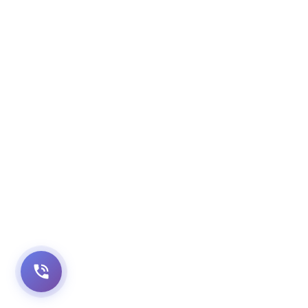
کوچه میری پلاک یک ساختمان نوید طبقه چهارم واحد ۱۱
021-26456903
شنبه تا چهارشنبه: ساعت 9 الی ۲۱
تمامی حقوق این وبسایت برای کلینیک پیروزی محفوظ است و کپی
برداری از آن پیگیرد قانونی دارد
ساخته شده با ❤️