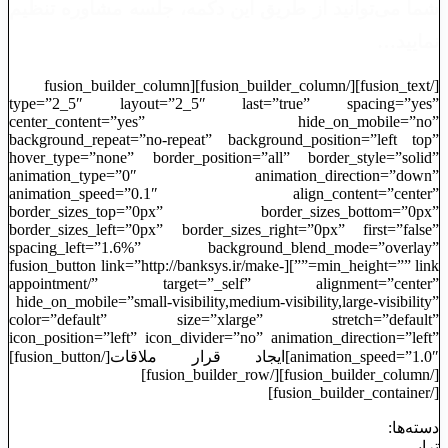
شما می‌توانید از طریق این دکمه، جلسه مشاوره تنظیم
نمایید…
[/fusion_text][/fusion_builder_column][fusion_builder_column
type=”2_5″ layout=”2_5″ last=”true” spacing=”yes”
center_content=”yes” hide_on_mobile=”no”
background_repeat=”no-repeat” background_position=”left top”
hover_type=”none” border_position=”all” border_style=”solid”
animation_type=”0″ animation_direction=”down”
animation_speed=”0.1″ align_content=”center”
border_sizes_top=”0px” border_sizes_bottom=”0px”
border_sizes_left=”0px” border_sizes_right=”0px” first=”false”
spacing_left=”1.6%” background_blend_mode=”overlay”
min_height=”” link=””][fusion_button link=”http://banksys.ir/make-
appointment/” target=”_self” alignment=”center”
hide_on_mobile=”small-visibility,medium-visibility,large-visibility”
color=”default” size=”xlarge” stretch=”default”
icon_position=”left” icon_divider=”no” animation_direction=”left”
animation_speed=”1.0″]ایجاد قرار ملاقات[/fusion_button]
[/fusion_builder_column][/fusion_builder_row]
[/fusion_builder_container]
دسته‌ها:
تراپی