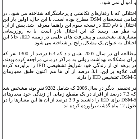
یا اموال نمی ‌شود.
اختلالی که با رفتارهای تکانشی و پرخاشگرانه شناخته می ‌شود، در
تمامی نسخه‌های DSM مطرح بوده است. با این حال، اولین بار این
اختلال با نام IED در نسخه سوم این راهنما معرفی شد. پیش از آن،
به نظر می ‌رسید که این اختلال نادر است. با به ‌روزرسانی
معیارهای تشخیصی و پیشرفت‌ های علمی در زمینه IED، حالا این
اختلال به‌ عنوان یک مشکل رایج‌ تر شناخته می ‌شود.
مطالعه ‌ای در سال 2005 نشان داد که 6.3 درصد از 1300 نفر که
برای مشکلات بهداشت روانی به مراکز درمانی مراجعه کرده بودند،
در برهه ‌ای از زندگی خود شرایط تشخیصی IED را برآورده کرده
‌اند. علاوه بر این، 3.1 درصد از آن ‌ها هم ‌اکنون طبق معیارهای
DSM-5، تشخیص IED را دارند.
در تحقیقی دیگر در سال 2006 که شامل 9282 نفر بود، مشخص شد
که 7.3 درصد از افراد در یک مقطع زمانی از زندگی خود معیارهای
DSM-5 برای IED را داشتند و 3.9 درصد از آن ‌ها این معیارها را در
طول 12 ماه گذشته برآورده کرده ‌اند.