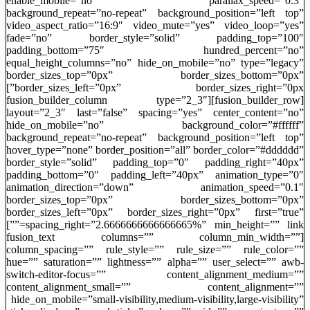
enable_mobile=”no” parallax_speed=”0.3″
background_repeat=”no-repeat” background_position=”left top”
video_aspect_ratio=”16:9″ video_mute=”yes” video_loop=”yes”
fade=”no” border_style=”solid” padding_top=”100″
padding_bottom=”75″ hundred_percent=”no”
equal_height_columns=”no” hide_on_mobile=”no” type=”legacy”
border_sizes_top=”0px” border_sizes_bottom=”0px”
border_sizes_left=”0px” border_sizes_right=”0px”]
[fusion_builder_row][fusion_builder_column type=”2_3″
layout=”2_3″ last=”false” spacing=”yes” center_content=”no”
hide_on_mobile=”no” background_color=”#ffffff”
background_repeat=”no-repeat” background_position=”left top”
hover_type=”none” border_position=”all” border_color=”#dddddd”
border_style=”solid” padding_top=”0″ padding_right=”40px”
padding_bottom=”0″ padding_left=”40px” animation_type=”0″
animation_direction=”down” animation_speed=”0.1″
border_sizes_top=”0px” border_sizes_bottom=”0px”
border_sizes_left=”0px” border_sizes_right=”0px” first=”true”
spacing_right=”2.6666666666666665%” min_height=”” link=””]
[fusion_text columns=”” column_min_width=””
column_spacing=”” rule_style=”” rule_size=”” rule_color=””
hue=”” saturation=”” lightness=”” alpha=”” user_select=”” awb-
switch-editor-focus=”” content_alignment_medium=””
content_alignment_small=”” content_alignment=””
hide_on_mobile=”small-visibility,medium-visibility,large-visibility”