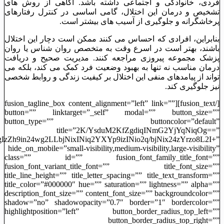
فردی، خانوادگی و اجتماعی داشته باشد. آگاهی از روش ‌های
تشخیص و درمان این اختلال، گامی اساسی در کنترل رفتارهای
پرخاشگرانه و جلوگیری از آسیب ‌های بیشتر است.
بنابراین، افرادی که احساس می‌ کنند ممکن است دچار این اختلال
باشند، بهتر است در اسرع وقت به متخصص روان ‌شناس یا روان
‌پزشک مجموعه پیروزی مراجعه کنند. مدیریت صحیح و دریافت
درمان مناسب نه‌ تنها به بهبود وضعیت فرد کمک می‌ کند، بلکه می‌
تواند از پیامدهای منفی این اختلال بر کیفیت زندگی و روابط شخصی
نیز جلوگیری کند.
[/fusion_text][fusion_tagline_box content_alignment=”left” link=””
button=”” linktarget=”_self” modal=”” button_size=””
button_type=”” buttoncolor=”default”
title=”2K/YsduM2KfZgdiqINmG2YjYqNiqOg==”
zZh9in24wg2LLbjNixINiq2YXYp9izINio2q/bjNix24zYrzo8L2I+”
hide_on_mobile=”small-visibility,medium-visibility,large-visibility”
class=”” id=”” fusion_font_family_title_font=””
fusion_font_variant_title_font=”” title_font_size=””
title_line_height=”” title_letter_spacing=”” title_text_transform=””
title_color=”#000000″ hue=”” saturation=”” lightness=”” alpha=””
description_font_size=”” content_font_size=”” backgroundcolor=””
shadow=”no” shadowopacity=”0.7″ border=”1″ bordercolor=””
highlightposition=”left” button_border_radius_top_left=””
button_border_radius_top_right=””