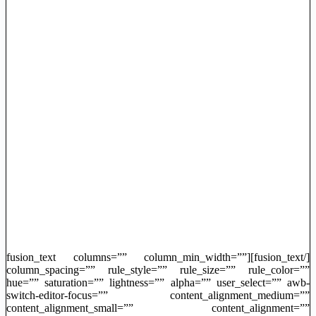
[/fusion_text][fusion_text columns=”” column_min_width=””
column_spacing=”” rule_style=”” rule_size=”” rule_color=””
hue=”” saturation=”” lightness=”” alpha=”” user_select=”” awb-
switch-editor-focus=”” content_alignment_medium=””
content_alignment_small=”” content_alignment=””