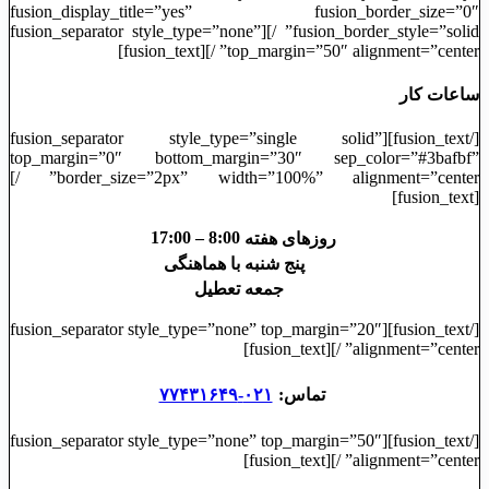
fusion_display_title=”yes” fusion_border_size=”0″
fusion_border_style=”solid” /][fusion_separator style_type=”none”
top_margin=”50″ alignment=”center” /][fusion_text]
ساعات کار
[/fusion_text][fusion_separator style_type=”single solid”
top_margin=”0″ bottom_margin=”30″ sep_color=”#3bafbf”
border_size=”2px” width=”100%” alignment=”center” /]
[fusion_text]
8:00 – 17:00
روزهای هفته
پنج شنبه
با هماهنگی
جمعه
تعطیل
[/fusion_text][fusion_separator style_type=”none” top_margin=”20″
alignment=”center” /][fusion_text]
تماس:
۰۲۱-۷۷۴۳۱۶۴۹
[/fusion_text][fusion_separator style_type=”none” top_margin=”50″
alignment=”center” /][fusion_text]