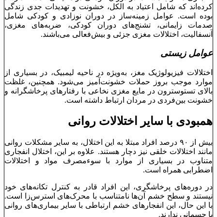
کرده‌اند که شامل اعتیاد به الکل، خشونت و تهدیدات جدی زندگی
بوده است. عوامل زمینه‌ساز در دوران نوزادی و کودکی شامل
صدمات زایمانی، تشنج‌های دوران کودکی، ضربه‌های مغزی،
آنسفالیت، اختلالات مغزی جزئی و بیش‌فعالی می‌باشند.
عوامل زیستی
اختلالات فیزیولوژیک مغز، به‌ویژه در ناحیه لیمبیک، در بسیاری از
موارد موجب بروز حملات خشونت‌آمیز می‌شود. همچنین، غلظت
بالای تستوسترون در مایع مغزی نخاعی با رفتارهای پرخاشگرانه و
خشونت بین‌فردی در مردان ارتباط داشته است.
همبودی با سایر اختلالات روانی
بیش از ۹۰ درصد افراد مبتلا به این اختلال، به سایر مشکلات روانی
مانند اختلالات خلقی نیز دچار هستند. علاوه بر این، اختلال انفجاری
متناوب در بسیاری از موارد با سوءمصرف مواد و اختلالات
اضطرابی همراه است.
در دوره‌های پرخاشگری، این افراد قادر به کنترل تکانه‌های خود
نیستند و سطح خشم آن‌ها نامتناسب با محرک‌های استرس‌زا است.
با این حال، این انفجارهای خشم ارتباطی با سایر بیماری‌های روانی
یا جسمانی ندارند.