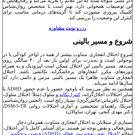
اگر کسی متوجه شده که این علائم را تجربه می‌کند و رفتارهایش با
این توصیفات همخوانی دارد، بهتر است با متخصص روان‌شناس
کلینیک پیروزی مشورت کند تا گزینه‌های درمانی مناسب برای
کنترل این وضعیت را بررسی کند.
رزرو نوبت مشاوره
شروع و مسیر بالینی
شروع اختلال انفجاری متناوب بیشتر از همه در اواخر کودکی یا در
نوجوانی است و به‌ندرت برای اولین بار بعد از ۴۰ سالگی روی
می‌دهد. مسیر بالینی این اختلال ممکن است اپیزودیک و به همراه
دوره‌های مکرر انفجارهای پرخاشگرانه تکانشی باشد. اختلال
انفجاری متناوب ظاهراً یک مسیر بالینی مزمن و دائمی دارد که
سال‌ها ادامه می‌یابد.
همچنین به نظر می‌رسد که باوجود حضور یا عدم حضور ADHD یا
سایر اختلالات اخلال‌گرانه،
کنترل‌تکانه
و سلوک (مثلاً: اختلال سلوک،
اختلال نافرمانی/چالش‌گری)، بسیار رایج است. (انجمن روان‌شناسی
آمریکا، راهنمای تشخیصی و آماری اختلالات روانی DSM-5-TR،
دکتر مهدی گنجی، تهران، ساوالان)
بسیاری از مبتلایان به اختلال انفجاری متناوب، همزمان دچار
بیش‌فعالی و نقص توجه نیز هستند. برای آشنایی کامل با این اختلال،
مقاله “
اختلال نقص توجه-بیش فعالی (ADHD) چیست و چگونه