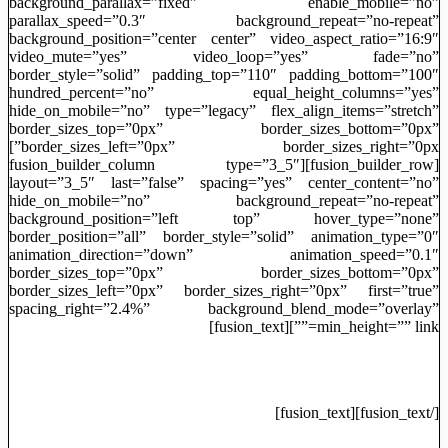
background_parallax=”fixed” enable_mobile=”no”
parallax_speed=”0.3″ background_repeat=”no-repeat”
background_position=”center center” video_aspect_ratio=”16:9″
video_mute=”yes” video_loop=”yes” fade=”no”
border_style=”solid” padding_top=”110″ padding_bottom=”100″
hundred_percent=”no” equal_height_columns=”yes”
hide_on_mobile=”no” type=”legacy” flex_align_items=”stretch”
border_sizes_top=”0px” border_sizes_bottom=”0px”
border_sizes_left=”0px” border_sizes_right=”0px”]
[fusion_builder_row][fusion_builder_column type=”3_5″
layout=”3_5″ last=”false” spacing=”yes” center_content=”no”
hide_on_mobile=”no” background_repeat=”no-repeat”
background_position=”left top” hover_type=”none”
border_position=”all” border_style=”solid” animation_type=”0″
animation_direction=”down” animation_speed=”0.1″
border_sizes_top=”0px” border_sizes_bottom=”0px”
border_sizes_left=”0px” border_sizes_right=”0px” first=”true”
spacing_right=”2.4%” background_blend_mode=”overlay”
min_height=”” link=””][fusion_text]
ثبت قرار ملاقات
[/fusion_text][fusion_text]