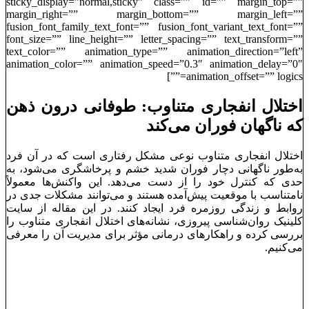
sticky_display=”normal,sticky” class=”” id=”” margin_top=””
margin_right=”” margin_bottom=”” margin_left=””
fusion_font_family_text_font=”” fusion_font_variant_text_font=””
font_size=”” line_height=”” letter_spacing=”” text_transform=””
text_color=”” animation_type=”” animation_direction=”left”
animation_color=”” animation_speed=”0.3″ animation_delay=”0″
animation_offset=”” logics=””]
اختلال انفجاری متناوب: طوفانی درون ذهن
که ناگهان فوران می‌کند
اختلال انفجاری متناوب نوعی مشکل رفتاری است که در آن فرد
به‌طور ناگهانی دچار فوران شدید خشم و پرخاشگری می‌شود، به
حدی که کنترل خود را از دست می‌دهد. این واکنش‌ها معمولاً
نامتناسب با موقعیت پیش‌آمده هستند و می‌توانند مشکلات جدی در
روابط و زندگی روزمره فرد ایجاد کنند. در این مقاله از سایت
کلینیک روان‌شناسی پیروزی، نشانه‌های اختلال انفجاری متناوب را
بررسی کرده و راهکارهای درمانی مؤثر برای مدیریت آن را معرفی
می‌کنیم.