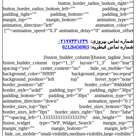
button_border_radius_bottom_right=””
button_border_radius_bottom_left=”” padding_top=””
padding_right=”” padding_bottom=”” padding_left=””
margin_top=”” margin_bottom=”” animation_type=””
animation_direction=”left” animation_color=””
animation_speed=”0.3″ animation_delay=”0″ animation_offset=””]
شماره تماس یپروزی:
۰۲۱۷۷۴۳۱۶۴۹
شماره تماس قیطریه:
02126456903
[/fusion_tagline_box][/fusion_builder_column]
[fusion_builder_column type=”1_3″ layout=”1_3″ last=”true”
spacing=”yes” center_content=”no” hide_on_mobile=”no”
background_color=”#ffffff” background_repeat=”no-repeat”
background_position=”left top” hover_type=”none”
border_position=”all” border_color=”#dddddd”
border_style=”solid” padding_top=”0″ padding_right=”30px”
padding_bottom=”0″ padding_left=”30px” animation_type=”0″
animation_direction=”down” animation_speed=”0.1″
border_sizes_top=”0px” border_sizes_bottom=”0px”
border_sizes_left=”0px” border_sizes_right=”0px” first=”false”
spacing_left=”1.3333333333333333%” min_height=”” link=””]
[fusion_widget type=”WP_Widget_Search” margin_top=””
margin_right=”” margin_bottom=”” margin_left=””
hide_on_mobile=”small-visibility,medium-visibility,large-visibility”