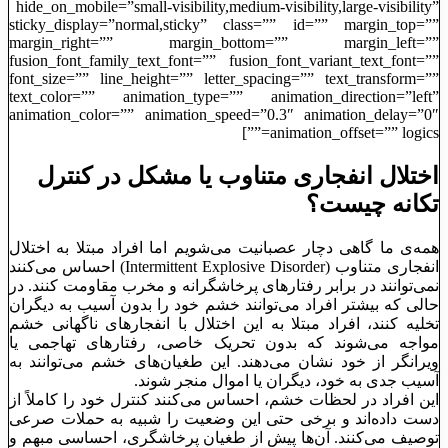
hide_on_mobile=”small-visibility,medium-visibility,large-visibility”
sticky_display=”normal,sticky” class=”” id=”” margin_top=””
margin_right=”” margin_bottom=”” margin_left=””
fusion_font_family_text_font=”” fusion_font_variant_text_font=””
font_size=”” line_height=”” letter_spacing=”” text_transform=””
text_color=”” animation_type=”” animation_direction=”left”
animation_color=”” animation_speed=”0.3″ animation_delay=”0″
animation_offset=”” logics=””]
اختلال انفجاری متناوب یا مشکل در کنترل
تکانه چیست؟
همه‌ی ما گاهی دچار عصبانیت می‌شویم اما افراد مبتلا به اختلال
انفجاری متناوب (Intermittent Explosive Disorder) احساس می‌کنند
نمی‌توانند در برابر رفتارهای پرخاشگرانه و مخرب مقاومت کنند. در
حالی که بیشتر افراد می‌توانند خشم خود را بدون آسیب به دیگران
تخلیه کنند، افراد مبتلا به این اختلال با انفجارهای ناگهانی خشم
مواجه می‌شوند که بدون تحریک خاصی، رفتارهای تهاجمی یا
ویرانگر از خود نشان می‌دهند. این طغیان‌های خشم می‌توانند به
آسیب جدی به خود، دیگران یا اموال منجر شوند.
این افراد در لحظات خشم، احساس می‌کنند کنترل خود را کاملاً از
دست داده‌اند و برخی حتی این وضعیت را شبیه به حملات صرعی
توصیف می‌کنند. آن‌ها پیش از طغیان پرخاشگری، احساسی مبهم و