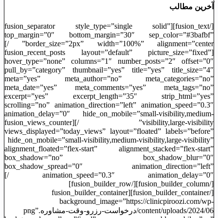
آخرین مطالب
[/fusion_text][fusion_separator style_type=”single solid”
top_margin=”0″ bottom_margin=”30″ sep_color=”#3bafbf”
border_size=”2px” width=”100%” alignment=”center” /]
[fusion_recent_posts layout=”default” picture_size=”fixed”
hover_type=”none” columns=”1″ number_posts=”2″ offset=”0″
pull_by=”category” thumbnail=”yes” title=”yes” title_size=”4″
meta=”yes” meta_author=”no” meta_categories=”no”
meta_date=”yes” meta_comments=”yes” meta_tags=”no”
excerpt=”yes” excerpt_length=”35″ strip_html=”yes”
scrolling=”no” animation_direction=”left” animation_speed=”0.3″
animation_delay=”0″ hide_on_mobile=”small-visibility,medium-
visibility,large-visibility” /][fusion_views_counter
views_displayed=”today_views” layout=”floated” labels=”before”
hide_on_mobile=”small-visibility,medium-visibility,large-visibility”
alignment_floated=”flex-start” alignment_stacked=”flex-start”
box_shadow=”no” box_shadow_blur=”0″
box_shadow_spread=”0″ animation_direction=”left”
animation_speed=”0.3″ animation_delay=”0″ /]
[/fusion_builder_column][/fusion_builder_row]
[/fusion_builder_container][fusion_builder_container
background_image=”https://clinicpiroozi.com/wp-
content/uploads/2024/06/درخواست-رزرو-وقت-مشاوره.png”