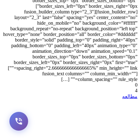
border_sizes_top=”0px” border_sizes_bottom=”0px”
border_sizes_left=”0px” border_sizes_right=”0px”]
[fusion_builder_row][fusion_builder_column type=”2_3″
layout=”2_3″ last=”false” spacing=”yes” center_content=”no”
hide_on_mobile=”no” background_color=”#ffffff”
background_repeat=”no-repeat” background_position=”left top”
hover_type=”none” border_position=”all” border_color=”#dddddd”
border_style=”solid” padding_top=”0″ padding_right=”40px”
padding_bottom=”0″ padding_left=”40px” animation_type=”0″
animation_direction=”down” animation_speed=”0.1″
border_sizes_top=”0px” border_sizes_bottom=”0px”
border_sizes_left=”0px” border_sizes_right=”0px” first=”true”
spacing_right=”2.6666666666666665%” min_height=”” link=””]
[fusion_text columns=”” column_min_width=””
column_spacing=”” rule_style=”” […]
0
4
مطالعه