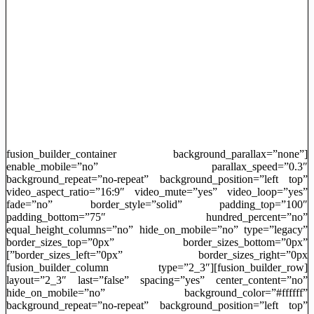
[fusion_builder_container background_parallax=”none”
enable_mobile=”no” parallax_speed=”0.3″
background_repeat=”no-repeat” background_position=”left top”
video_aspect_ratio=”16:9″ video_mute=”yes” video_loop=”yes”
fade=”no” border_style=”solid” padding_top=”100″
padding_bottom=”75″ hundred_percent=”no”
equal_height_columns=”no” hide_on_mobile=”no” type=”legacy”
border_sizes_top=”0px” border_sizes_bottom=”0px”
border_sizes_left=”0px” border_sizes_right=”0px”]
[fusion_builder_row][fusion_builder_column type=”2_3″
layout=”2_3″ last=”false” spacing=”yes” center_content=”no”
hide_on_mobile=”no” background_color=”#ffffff”
background_repeat=”no-repeat” background_position=”left top”