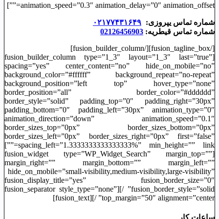
animation_speed=”0.3″ animation_delay=”0″ animation_offset=””]
شماره تماس یپروزی:
۰۲۱۷۷۴۳۱۶۴۹
شماره تماس قیطریه:
02126456903
[/fusion_tagline_box][/fusion_builder_column]
[fusion_builder_column type=”1_3″ layout=”1_3″ last=”true”
spacing=”yes” center_content=”no” hide_on_mobile=”no”
background_color=”#ffffff” background_repeat=”no-repeat”
background_position=”left top” hover_type=”none”
border_position=”all” border_color=”#dddddd”
border_style=”solid” padding_top=”0″ padding_right=”30px”
padding_bottom=”0″ padding_left=”30px” animation_type=”0″
animation_direction=”down” animation_speed=”0.1″
border_sizes_top=”0px” border_sizes_bottom=”0px”
border_sizes_left=”0px” border_sizes_right=”0px” first=”false”
spacing_left=”1.3333333333333333%” min_height=”” link=””]
[fusion_widget type=”WP_Widget_Search” margin_top=””
margin_right=”” margin_bottom=”” margin_left=””
hide_on_mobile=”small-visibility,medium-visibility,large-visibility”
fusion_display_title=”yes” fusion_border_size=”0″
fusion_border_style=”solid” /][fusion_separator style_type=”none”
top_margin=”50″ alignment=”center” /][fusion_text]
ساعات کار