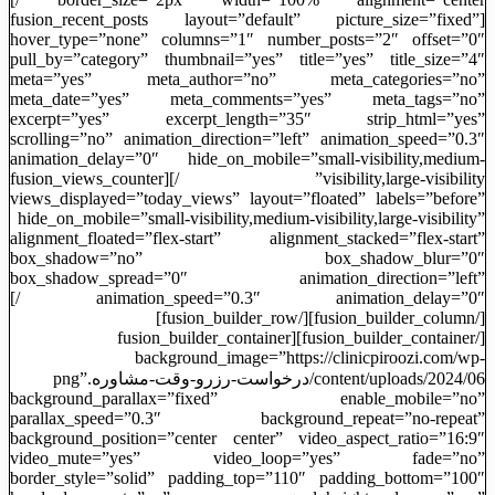
[fusion_recent_posts layout=”default” picture_size=”fixed”
hover_type=”none” columns=”1″ number_posts=”2″ offset=”0″
pull_by=”category” thumbnail=”yes” title=”yes” title_size=”4″
meta=”yes” meta_author=”no” meta_categories=”no”
meta_date=”yes” meta_comments=”yes” meta_tags=”no”
excerpt=”yes” excerpt_length=”35″ strip_html=”yes”
scrolling=”no” animation_direction=”left” animation_speed=”0.3″
animation_delay=”0″ hide_on_mobile=”small-visibility,medium-
visibility,large-visibility” /][fusion_views_counter
views_displayed=”today_views” layout=”floated” labels=”before”
hide_on_mobile=”small-visibility,medium-visibility,large-visibility”
alignment_floated=”flex-start” alignment_stacked=”flex-start”
box_shadow=”no” box_shadow_blur=”0″
box_shadow_spread=”0″ animation_direction=”left”
animation_speed=”0.3″ animation_delay=”0″ /]
[/fusion_builder_column][/fusion_builder_row]
[/fusion_builder_container][fusion_builder_container
background_image=”https://clinicpiroozi.com/wp-
content/uploads/2024/06/درخواست-رزرو-وقت-مشاوره.png”
background_parallax=”fixed” enable_mobile=”no”
parallax_speed=”0.3″ background_repeat=”no-repeat”
background_position=”center center” video_aspect_ratio=”16:9″
video_mute=”yes” video_loop=”yes” fade=”no”
border_style=”solid” padding_top=”110″ padding_bottom=”100″