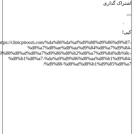
اشتراک گذاری
کپی!
https://clinicpiroozi.com/%da%86%da%af%d9%88%d9%86%d9%87-
%d8%a7%d8%ae%d8%aa%d9%84%d8%a7%d9%84-
9%88%d8%af%d8%a7%d9%86%d8%b2%d8%a7%d9%84%db%8c-
%d8%b1%d8%a7-%da%a9%d9%86%d8%aa%d8%b1%d9%84-
%d9%88-%d8%af%d8%b1%d9%85%d8%a7/