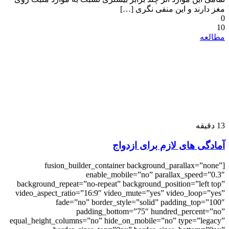
مغز دارند و این منفی نگری‌ […]
0
10
مطالعه
13
دقیقه
آمادگی های لازم برای ازدواج
[fusion_builder_container background_parallax=”none”
enable_mobile=”no” parallax_speed=”0.3″
background_repeat=”no-repeat” background_position=”left top”
video_aspect_ratio=”16:9″ video_mute=”yes” video_loop=”yes”
fade=”no” border_style=”solid” padding_top=”100″
padding_bottom=”75″ hundred_percent=”no”
equal_height_columns=”no” hide_on_mobile=”no” type=”legacy”