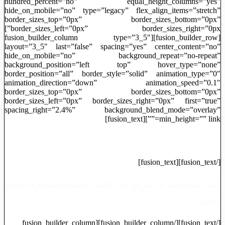
hundred_percent=”no” equal_height_columns=”yes”
hide_on_mobile=”no” type=”legacy” flex_align_items=”stretch”
border_sizes_top=”0px” border_sizes_bottom=”0px”
border_sizes_left=”0px” border_sizes_right=”0px”]
[fusion_builder_row][fusion_builder_column type=”3_5″
layout=”3_5″ last=”false” spacing=”yes” center_content=”no”
hide_on_mobile=”no” background_repeat=”no-repeat”
background_position=”left top” hover_type=”none”
border_position=”all” border_style=”solid” animation_type=”0″
animation_direction=”down” animation_speed=”0.1″
border_sizes_top=”0px” border_sizes_bottom=”0px”
border_sizes_left=”0px” border_sizes_right=”0px” first=”true”
spacing_right=”2.4%” background_blend_mode=”overlay”
min_height=”” link=””][fusion_text]
ثبت قرار ملاقات
[/fusion_text][fusion_text]
شما می‌توانید از طریق این دکمه، جلسه مشاوره تنظیم
نمایید…
[/fusion_text][/fusion_builder_column][fusion_builder_column