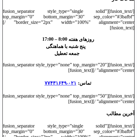
[/fusion_text][fusion_separator style_type=”single solid”
top_margin=”0″ bottom_margin=”30″ sep_color=”#3bafbf”
border_size=”2px” width=”100%” alignment=”center” /]
[fusion_text]
8:00 – 17:00
روزهای هفته
پنج شنبه
با هماهنگی
جمعه
تعطیل
[/fusion_text][fusion_separator style_type=”none” top_margin=”20″
alignment=”center” /][fusion_text]
تماس:
۰۲۱-۷۷۴۳۱۶۴۹
[/fusion_text][fusion_separator style_type=”none” top_margin=”50″
alignment=”center” /][fusion_text]
آخرین مطالب
[/fusion_text][fusion_separator style_type=”single solid”
top_margin=”0″ bottom_margin=”30″ sep_color=”#3bafbf”
border_size=”2px” width=”100%” alignment=”center” /]