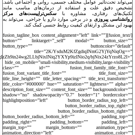
می‌تواند تحت‌تأثیر عوامل مختلف جسمی، روانی و اجتماعی باشد.
تشخیص دقیق علت و استفاده از درمان‌های مناسب مانند
تکنیک‌های رفتاری، مشاوره با
سکس‌تراپیست‌های مرکز
روانشناسی پیروزی
و در برخی موارد دارو یا جراحی، می‌تواند به
بهبود این مشکل و ارتقای کیفیت روابط جنسی کمک کند.
[/fusion_text][fusion_tagline_box content_alignment=”left” link=””
button=”” linktarget=”_self” modal=”” button_size=””
button_type=”” buttoncolor=”default”
title=”2K/YsduM2KfZgdiqINmG2YjYqNiqOg==”
zZh9in24wg2LLbjNixINiq2YXYp9izINio2q/bjNix24zYrzo8L2I+”
hide_on_mobile=”small-visibility,medium-visibility,large-visibility”
class=”” id=”” fusion_font_family_title_font=””
fusion_font_variant_title_font=”” title_font_size=””
title_line_height=”” title_letter_spacing=”” title_text_transform=””
title_color=”#000000″ hue=”” saturation=”” lightness=”” alpha=””
description_font_size=”” content_font_size=”” backgroundcolor=””
shadow=”no” shadowopacity=”0.7″ border=”1″ bordercolor=””
highlightposition=”left” button_border_radius_top_left=””
button_border_radius_top_right=””
button_border_radius_bottom_right=””
button_border_radius_bottom_left=”” padding_top=””
padding_right=”” padding_bottom=”” padding_left=””
margin_top=”” margin_bottom=”” animation_type=””
animation_direction=”left” animation_color=””