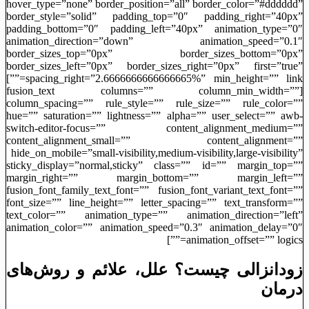
hover_type=”none” border_position=”all” border_color=”#dddddd”
border_style=”solid” padding_top=”0″ padding_right=”40px”
padding_bottom=”0″ padding_left=”40px” animation_type=”0″
animation_direction=”down” animation_speed=”0.1″
border_sizes_top=”0px” border_sizes_bottom=”0px”
border_sizes_left=”0px” border_sizes_right=”0px” first=”true”
spacing_right=”2.6666666666666665%” min_height=”” link=””]
[fusion_text columns=”” column_min_width=””
column_spacing=”” rule_style=”” rule_size=”” rule_color=””
hue=”” saturation=”” lightness=”” alpha=”” user_select=”” awb-
switch-editor-focus=”” content_alignment_medium=””
content_alignment_small=”” content_alignment=””
hide_on_mobile=”small-visibility,medium-visibility,large-visibility”
sticky_display=”normal,sticky” class=”” id=”” margin_top=””
margin_right=”” margin_bottom=”” margin_left=””
fusion_font_family_text_font=”” fusion_font_variant_text_font=””
font_size=”” line_height=”” letter_spacing=”” text_transform=””
text_color=”” animation_type=”” animation_direction=”left”
animation_color=”” animation_speed=”0.3″ animation_delay=”0″
animation_offset=”” logics=””]
زودانزالی چیست؟ علل، علائم و روش‌های
درمان