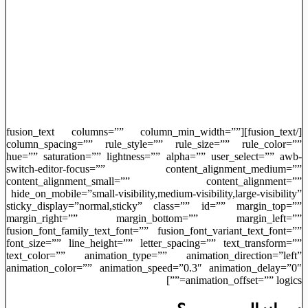
[/fusion_text][fusion_text columns=”” column_min_width=””
column_spacing=”” rule_style=”” rule_size=”” rule_color=””
hue=”” saturation=”” lightness=”” alpha=”” user_select=”” awb-
switch-editor-focus=”” content_alignment_medium=””
content_alignment_small=”” content_alignment=””
hide_on_mobile=”small-visibility,medium-visibility,large-visibility”
sticky_display=”normal,sticky” class=”” id=”” margin_top=””
margin_right=”” margin_bottom=”” margin_left=””
fusion_font_family_text_font=”” fusion_font_variant_text_font=””
font_size=”” line_height=”” letter_spacing=”” text_transform=””
text_color=”” animation_type=”” animation_direction=”left”
animation_color=”” animation_speed=”0.3″ animation_delay=”0″
animation_offset=”” logics=””]