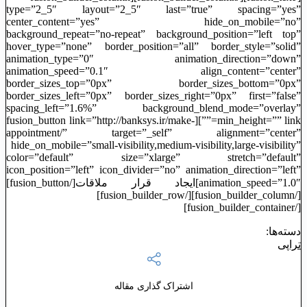
type=”2_5″ layout=”2_5″ last=”true” spacing=”yes”
center_content=”yes” hide_on_mobile=”no”
background_repeat=”no-repeat” background_position=”left top”
hover_type=”none” border_position=”all” border_style=”solid”
animation_type=”0″ animation_direction=”down”
animation_speed=”0.1″ align_content=”center”
border_sizes_top=”0px” border_sizes_bottom=”0px”
border_sizes_left=”0px” border_sizes_right=”0px” first=”false”
spacing_left=”1.6%” background_blend_mode=”overlay”
min_height=”” link=””][fusion_button link=”http://banksys.ir/make-
appointment/” target=”_self” alignment=”center”
hide_on_mobile=”small-visibility,medium-visibility,large-visibility”
color=”default” size=”xlarge” stretch=”default”
icon_position=”left” icon_divider=”no” animation_direction=”left”
animation_speed=”1.0″]ایجاد قرار ملاقات[/fusion_button]
[/fusion_builder_column][/fusion_builder_row]
[/fusion_builder_container]
دسته‌ها:
تراپی
اشتراک گذاری مقاله