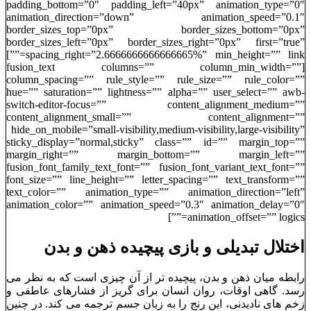
padding_bottom=”0″ padding_left=”40px” animation_type=”0″
animation_direction=”down” animation_speed=”0.1″
border_sizes_top=”0px” border_sizes_bottom=”0px”
border_sizes_left=”0px” border_sizes_right=”0px” first=”true”
spacing_right=”2.6666666666666665%” min_height=”” link=””]
[fusion_text columns=”” column_min_width=””
column_spacing=”” rule_style=”” rule_size=”” rule_color=””
hue=”” saturation=”” lightness=”” alpha=”” user_select=”” awb-
switch-editor-focus=”” content_alignment_medium=””
content_alignment_small=”” content_alignment=””
hide_on_mobile=”small-visibility,medium-visibility,large-visibility”
sticky_display=”normal,sticky” class=”” id=”” margin_top=””
margin_right=”” margin_bottom=”” margin_left=””
fusion_font_family_text_font=”” fusion_font_variant_text_font=””
font_size=”” line_height=”” letter_spacing=”” text_transform=””
text_color=”” animation_type=”” animation_direction=”left”
animation_color=”” animation_speed=”0.3″ animation_delay=”0″
animation_offset=”” logics=””]
اختلال تبدیلی و بازی پیچیده ذهن و بدن
رابطه میان ذهن و بدن، پیچیده‌ تر از آن چیزی است که به نظر می
‌رسد. گاهی اوقات، روان انسان برای گریز از فشارهای عاطفی و
زخم‌ های نادیدنی، این رنج را به زبان جسم ترجمه می‌ کند. در چنین