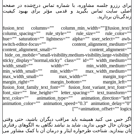
برای رزرو جلسه مشاوره، با شماره تماس درج‌شده در صفحه
اصلی سایت تماس بگیرید و قدمی مؤثر برای بهبود کیفیت
زندگی‌تان بردارید.
[/fusion_text][fusion_text columns=”” column_min_width=””
column_spacing=”” rule_style=”” rule_size=”” rule_color=””
hue=”” saturation=”” lightness=”” alpha=”” user_select=”” awb-
switch-editor-focus=”” content_alignment_medium=””
content_alignment_small=”” content_alignment=””
hide_on_mobile=”small-visibility,medium-visibility,large-visibility”
sticky_display=”normal,sticky” class=”” id=”” width_medium=””
width_small=”” width=”” min_width_medium=””
min_width_small=”” min_width=”” max_width_medium=””
max_width_small=”” max_width=”” margin_top=””
margin_right=”” margin_bottom=”” margin_left=””
fusion_font_family_text_font=”” fusion_font_variant_text_font=””
font_size=”” line_height=”” letter_spacing=”” text_transform=””
text_color=”” animation_type=”” animation_direction=”left”
animation_color=”” animation_speed=”0.3″ animation_delay=”0″
animation_offset=”” logics=””]
اگر حس می ‌کنید همیشه باید مراقب دیگران باشید، حتی وقتی
خودتان حال خوبی ندارید، شاید بد نباشد نگاهی به الگوهای رفتاری
‌تان بیندازید. شناخت طرحواره ایثار و درمان آن با کمک مشاور می