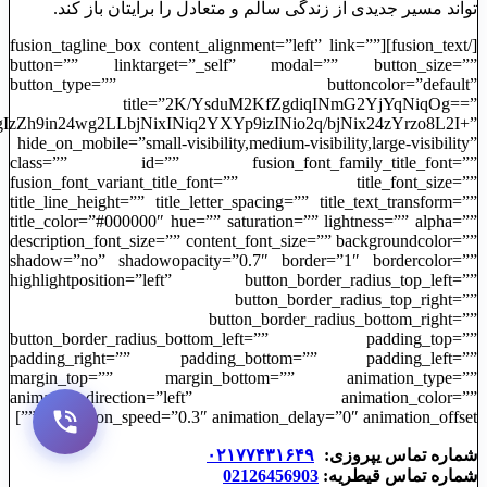
‌تواند مسیر جدیدی از زندگی سالم و متعادل را برایتان باز کند.
[/fusion_text][fusion_tagline_box content_alignment=”left” link=””
button=”” linktarget=”_self” modal=”” button_size=””
button_type=”” buttoncolor=”default”
title=”2K/YsduM2KfZgdiqINmG2YjYqNiqOg==”
zZh9in24wg2LLbjNixINiq2YXYp9izINio2q/bjNix24zYrzo8L2I+”
hide_on_mobile=”small-visibility,medium-visibility,large-visibility”
class=”” id=”” fusion_font_family_title_font=””
fusion_font_variant_title_font=”” title_font_size=””
title_line_height=”” title_letter_spacing=”” title_text_transform=””
title_color=”#000000″ hue=”” saturation=”” lightness=”” alpha=””
description_font_size=”” content_font_size=”” backgroundcolor=””
shadow=”no” shadowopacity=”0.7″ border=”1″ bordercolor=””
highlightposition=”left” button_border_radius_top_left=””
button_border_radius_top_right=””
button_border_radius_bottom_right=””
button_border_radius_bottom_left=”” padding_top=””
padding_right=”” padding_bottom=”” padding_left=””
margin_top=”” margin_bottom=”” animation_type=””
animation_direction=”left” animation_color=””
animation_speed=”0.3″ animation_delay=”0″ animation_offset=””]
شماره تماس یپروزی:
۰۲۱۷۷۴۳۱۶۴۹
شماره تماس قیطریه:
02126456903