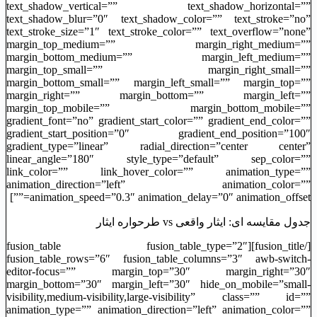
text_shadow_vertical=”” text_shadow_horizontal=””
text_shadow_blur=”0″ text_shadow_color=”” text_stroke=”no”
text_stroke_size=”1″ text_stroke_color=”” text_overflow=”none”
margin_top_medium=”” margin_right_medium=””
margin_bottom_medium=”” margin_left_medium=””
margin_top_small=”” margin_right_small=””
margin_bottom_small=”” margin_left_small=”” margin_top=””
margin_right=”” margin_bottom=”” margin_left=””
margin_top_mobile=”” margin_bottom_mobile=””
gradient_font=”no” gradient_start_color=”” gradient_end_color=””
gradient_start_position=”0″ gradient_end_position=”100″
gradient_type=”linear” radial_direction=”center center”
linear_angle=”180″ style_type=”default” sep_color=””
link_color=”” link_hover_color=”” animation_type=””
animation_direction=”left” animation_color=””
animation_speed=”0.3″ animation_delay=”0″ animation_offset=””]
جدول مقایسه ‌ای: ایثار واقعی vs طرحواره ایثار
[/fusion_title][fusion_table fusion_table_type=”2″
fusion_table_rows=”6″ fusion_table_columns=”3″ awb-switch-
editor-focus=”” margin_top=”30″ margin_right=”30″
margin_bottom=”30″ margin_left=”30″ hide_on_mobile=”small-
visibility,medium-visibility,large-visibility” class=”” id=””
animation_type=”” animation_direction=”left” animation_color=””