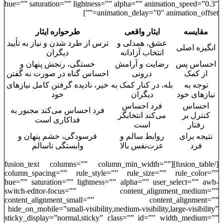
hue=”” saturation=”” lightness=”” alpha=”” animation_speed=”0.3″
animation_delay=”0″ animation_offset=””]
مقایسه
ایثار واقعی
طرحواره ایثار
عشق، همدلی و
ترس از طرد شدن و نیاز به تأیید
انگیزه اصلی
انتخاب آزادانه
دیگران
احساس پس
رضایت و آرامش
خستگی، رنجش پنهان و
از کمک
درونی
احساس گناه در صورت نه گفتن
توجه به
بله، در کنار کمک به
خیر، نادیده گرفتن کامل نیازهای
نیازهای خود
دیگران
خود
احساس
فرد احساس
فرد احساس می‌کند مجبور به
کنترل بر
می‌کند انتخابگر
فداکاری است
رفتار
است
نتیجه برای
روابط سالم و
فرسودگی، خشم پنهان و
فرد
عزت‌نفس بالا
وابستگی ناسالم
[/fusion_table][fusion_text columns=”” column_min_width=””
column_spacing=”” rule_style=”” rule_size=”” rule_color=””
hue=”” saturation=”” lightness=”” alpha=”” user_select=”” awb-
switch-editor-focus=”” content_alignment_medium=””
content_alignment_small=”” content_alignment=””
hide_on_mobile=”small-visibility,medium-visibility,large-visibility”
sticky_display=”normal,sticky” class=”” id=”” width_medium=””