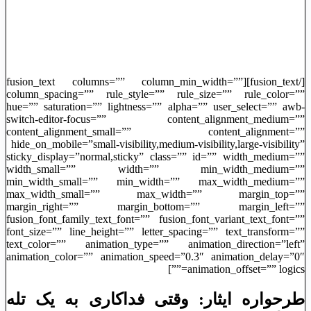
[/fusion_text][fusion_text columns=”” column_min_width=””
column_spacing=”” rule_style=”” rule_size=”” rule_color=””
hue=”” saturation=”” lightness=”” alpha=”” user_select=”” awb-
switch-editor-focus=”” content_alignment_medium=””
content_alignment_small=”” content_alignment=””
hide_on_mobile=”small-visibility,medium-visibility,large-visibility”
sticky_display=”normal,sticky” class=”” id=”” width_medium=””
width_small=”” width=”” min_width_medium=””
min_width_small=”” min_width=”” max_width_medium=””
max_width_small=”” max_width=”” margin_top=””
margin_right=”” margin_bottom=”” margin_left=””
fusion_font_family_text_font=”” fusion_font_variant_text_font=””
font_size=”” line_height=”” letter_spacing=”” text_transform=””
text_color=”” animation_type=”” animation_direction=”left”
animation_color=”” animation_speed=”0.3″ animation_delay=”0″
animation_offset=”” logics=””]
طرحواره ایثار: وقتی فداکاری به یک تله