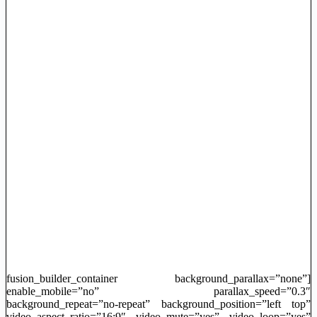
[fusion_builder_container background_parallax=”none”
enable_mobile=”no” parallax_speed=”0.3″
background_repeat=”no-repeat” background_position=”left top”
video_aspect_ratio=”16:9″ video_mute=”yes” video_loop=”yes”