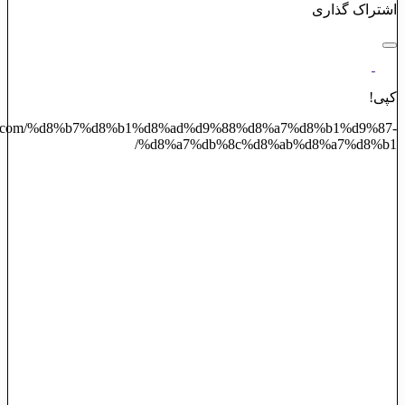
اشتراک گذاری
کپی!
iroozi.com/%d8%b7%d8%b1%d8%ad%d9%88%d8%a7%d8%b1%d9%87-
%d8%a7%db%8c%d8%ab%d8%a7%d8%b1/