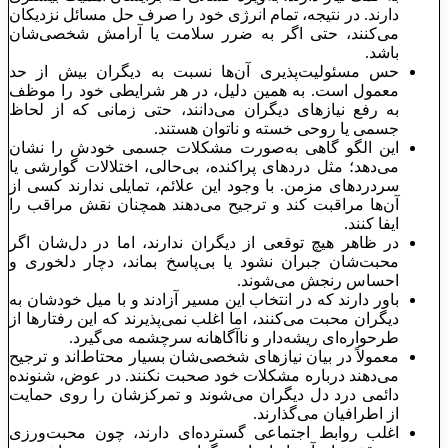
دارند. در نتیجه، تمام انرژی خود را صرف حل مسائل نزدیکان
می‌کنند، حتی اگر به ضرر سلامت یا آرامش شخصی‌شان
باشد.
حس مسئولیت‌پذیری آن‌ها نسبت به دیگران بیش از حد
معمول است. به همین دلیل، در هر شرایطی خود را موظف
به رفع نیازهای دیگران می‌دانند، حتی زمانی که از لحاظ
جسمی یا روحی خسته و ناتوان هستند.
این الگو گاهی به‌صورت مشکلات جسمی خودش را نشان
می‌دهد؛ مثل دردهای پراکنده، بی‌حالی، اختلالات گوارشی یا
سردردهای مزمن. با وجود این علائم، تمایلی ندارند کسی از
آن‌ها مراقبت کند و ترجیح می‌دهند همچنان نقش مراقب را
ایفا کنند.
در ظاهر هیچ توقعی از دیگران ندارند، اما در دل‌شان اگر
محبت‌شان جبران نشود یا بی‌پاسخ بماند، دچار دلخوری و
احساس رنجش می‌شوند.
باور دارند که در انتخاب این مسیر آزادند و با میل خودشان به
دیگران محبت می‌کنند، اما اغلب نمی‌پذیرند که این رفتارها از
طرحواره‌ای ریشه‌دار و ناآگاهانه سرچشمه می‌گیرد.
معمولاً در بیان نیازهای شخصی‌شان بسیار محتاط‌اند و ترجیح
می‌دهند درباره مشکلات خود صحبت نکنند. در عوض، شنونده
دائمی درد دل دیگران می‌شوند و تمرکزشان را روی حمایت
از اطرافیان می‌گذارند.
اغلب روابط اجتماعی گسترده‌ای دارند، چون محبت‌ورزی