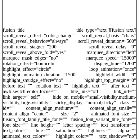
[/fusion_text][fusion_title title_type=”text”
scroll_reveal_effect=”color_change” scroll_reveal_basis=”chars”
scroll_reveal_behavior=”always” scroll_reveal_duration=”500″
scroll_reveal_stagger=”200″ scroll_reveal_delay=”0″
scroll_reveal_above_fold=”yes” marquee_direction=”left”
marquee_mask_edges=”no” marquee_speed=”15000″
rotation_effect=”bounceIn” display_time=”1200″
highlight_effect=”circle” loop_animation=”once”
highlight_animation_duration=”1500″ highlight_width=”9″
highlight_smudge_effect=”no” highlight_top_margin=”0″
before_text=”” rotation_text=”” highlight_text=”” after_text=””
awb-switch-editor-focus=”” title_link=”off” link_url=””
link_target=”_self” hide_on_mobile=”small-visibility,medium-
visibility,large-visibility” sticky_display=”normal,sticky” class=””
id=”” content_align_medium=”” content_align_small=””
content_align=”center” size=”2″ animated_font_size=””
fusion_font_family_title_font=”” fusion_font_variant_title_font=””
font_size=”” line_height=”” letter_spacing=”” text_transform=””
text_color=”” hue=”” saturation=”” lightness=”” alpha=””
animated_text_color=”” highlight_color=”” text_shadow=”no”