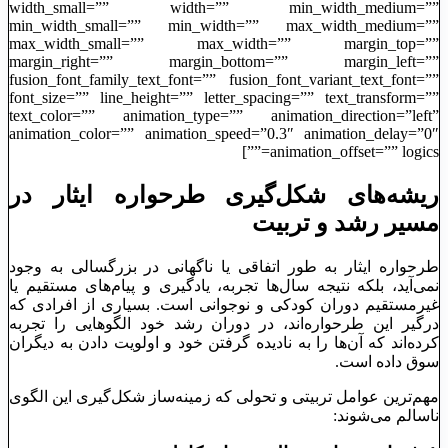
width_small=”” width=”” min_width_medium=””
min_width_small=”” min_width=”” max_width_medium=””
max_width_small=”” max_width=”” margin_top=””
margin_right=”” margin_bottom=”” margin_left=””
fusion_font_family_text_font=”” fusion_font_variant_text_font=””
font_size=”” line_height=”” letter_spacing=”” text_transform=””
text_color=”” animation_type=”” animation_direction=”left”
animation_color=”” animation_speed=”0.3″ animation_delay=”0″
animation_offset=”” logics=””]
ریشه‌های شکل‌گیری طرحواره ایثار در
مسیر رشد و تربیت
طرحواره ایثار به طور اتفاقی یا ناگهانی در بزرگسالی به ‌وجود
نمی‌آید، بلکه نتیجه سال‌ها تجربه، یادگیری و پیام‌های مستقیم یا
غیرمستقیم دوران کودکی و نوجوانی است. بسیاری از افرادی که
درگیر این طرحواره‌اند، در دوران رشد خود الگوهایی را تجربه
کرده‌اند که آن‌ها را به نادیده گرفتن خود و اولویت دادن به دیگران
سوق داده است.
مهم‌ترین عوامل تربیتی و تحولی که زمینه‌ساز شکل‌گیری این الگوی
ناسالم می‌شوند: