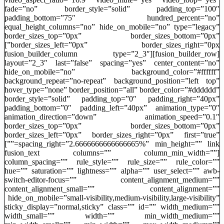
fade=”no” border_style=”solid” padding_top=”100″
padding_bottom=”75″ hundred_percent=”no”
equal_height_columns=”no” hide_on_mobile=”no” type=”legacy”
border_sizes_top=”0px” border_sizes_bottom=”0px”
border_sizes_left=”0px” border_sizes_right=”0px”]
[fusion_builder_row][fusion_builder_column type=”2_3″
layout=”2_3″ last=”false” spacing=”yes” center_content=”no”
hide_on_mobile=”no” background_color=”#ffffff”
background_repeat=”no-repeat” background_position=”left top”
hover_type=”none” border_position=”all” border_color=”#dddddd”
border_style=”solid” padding_top=”0″ padding_right=”40px”
padding_bottom=”0″ padding_left=”40px” animation_type=”0″
animation_direction=”down” animation_speed=”0.1″
border_sizes_top=”0px” border_sizes_bottom=”0px”
border_sizes_left=”0px” border_sizes_right=”0px” first=”true”
spacing_right=”2.6666666666666665%” min_height=”” link=””]
[fusion_text columns=”” column_min_width=””
column_spacing=”” rule_style=”” rule_size=”” rule_color=””
hue=”” saturation=”” lightness=”” alpha=”” user_select=”” awb-
switch-editor-focus=”” content_alignment_medium=””
content_alignment_small=”” content_alignment=””
hide_on_mobile=”small-visibility,medium-visibility,large-visibility”
sticky_display=”normal,sticky” class=”” id=”” width_medium=””
width_small=”” width=”” min_width_medium=””