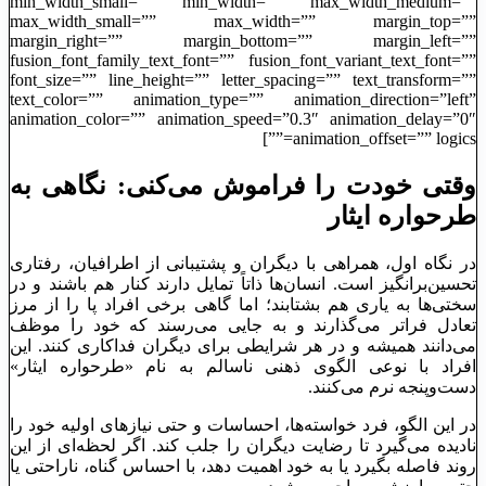
min_width_small=”” min_width=”” max_width_medium=””
max_width_small=”” max_width=”” margin_top=””
margin_right=”” margin_bottom=”” margin_left=””
fusion_font_family_text_font=”” fusion_font_variant_text_font=””
font_size=”” line_height=”” letter_spacing=”” text_transform=””
text_color=”” animation_type=”” animation_direction=”left”
animation_color=”” animation_speed=”0.3″ animation_delay=”0″
animation_offset=”” logics=””]
وقتی خودت را فراموش می‌کنی: نگاهی به
طرحواره ایثار
در نگاه اول، همراهی با دیگران و پشتیبانی از اطرافیان، رفتاری
تحسین‌برانگیز است. انسان‌ها ذاتاً تمایل دارند کنار هم باشند و در
سختی‌ها به یاری هم بشتابند؛ اما گاهی برخی افراد پا را از مرز
تعادل فراتر می‌گذارند و به جایی می‌رسند که خود را موظف
می‌دانند همیشه و در هر شرایطی برای دیگران فداکاری کنند. این
افراد با نوعی الگوی ذهنی ناسالم به نام «طرحواره ایثار»
دست‌وپنجه نرم می‌کنند.
در این الگو، فرد خواسته‌ها، احساسات و حتی نیازهای اولیه خود را
نادیده می‌گیرد تا رضایت دیگران را جلب کند. اگر لحظه‌ای از این
روند فاصله بگیرد یا به خود اهمیت دهد، با احساس گناه، ناراحتی یا