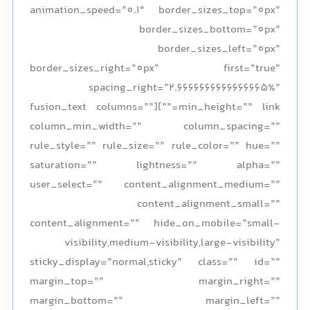
animation_speed=”0.1″ border_sizes_top=”0px”
border_sizes_bottom=”0px”
border_sizes_left=”0px”
border_sizes_right=”0px” first=”true”
spacing_right=”2.6666666666666665%”
min_height=”” link=””][fusion_text columns=””
column_min_width=”” column_spacing=””
rule_style=”” rule_size=”” rule_color=”” hue=””
saturation=”” lightness=”” alpha=””
user_select=”” content_alignment_medium=””
content_alignment_small=””
content_alignment=”” hide_on_mobile=”small-
visibility,medium-visibility,large-visibility”
sticky_display=”normal,sticky” class=”” id=””
margin_top=”” margin_right=””
margin_bottom=”” margin_left=””