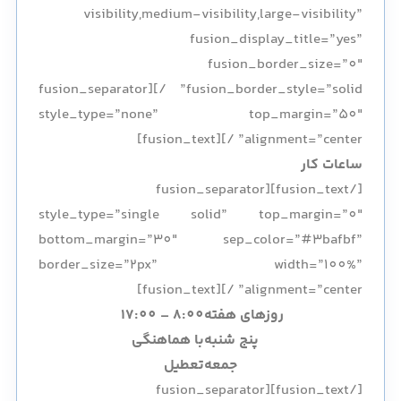
visibility,medium-visibility,large-visibility”
fusion_display_title=”yes”
fusion_border_size=”0″
fusion_border_style=”solid” /][fusion_separator
style_type=”none” top_margin=”50″
alignment=”center” /][fusion_text]
ساعات کار
[/fusion_text][fusion_separator
style_type=”single solid” top_margin=”0″
bottom_margin=”30″ sep_color=”#3bafbf”
border_size=”2px” width=”100%”
alignment=”center” /][fusion_text]
روزهای هفته
8:00 – 17:00
پنج شنبه
با هماهنگی
جمعه
تعطیل
[/fusion_text][fusion_separator