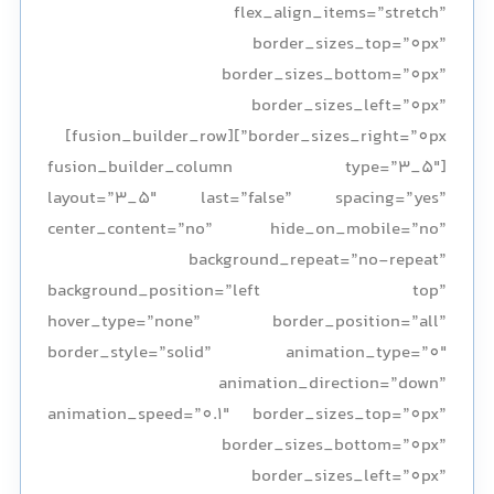
flex_align_items=”stretch”
border_sizes_top=”0px”
border_sizes_bottom=”0px”
border_sizes_left=”0px”
border_sizes_right=”0px”][fusion_builder_row]
[fusion_builder_column type=”3_5″
layout=”3_5″ last=”false” spacing=”yes”
center_content=”no” hide_on_mobile=”no”
background_repeat=”no-repeat”
background_position=”left top”
hover_type=”none” border_position=”all”
border_style=”solid” animation_type=”0″
animation_direction=”down”
animation_speed=”0.1″ border_sizes_top=”0px”
border_sizes_bottom=”0px”
border_sizes_left=”0px”