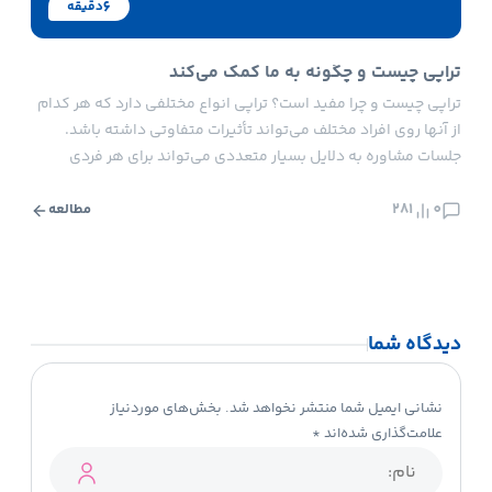
6
دقیقه
تراپی چیست و چگونه به ما کمک می‌کند
خود 
تراپی چیست و چرا مفید است؟ تراپی انواع مختلفی دارد که هر کدام
خودکش
از آنها روی افراد مختلف می‌تواند تأثیرات متفاوتی داشته باشد.
نابود
جلسات مشاوره به دلایل بسیار متعددی می‌تواند برای هر فردی
می‌تو
سودمند باشد. شناخت بیشتر خود، تشخیص محدودیت ها، بالا بردن
زندگی
0
281
مهارت های ارتباطی و اجتماعی و … دلایلی هستند که مفید بودن […]
0
مواد 
مطالعه
تحصیل
دیدگاه شما
نشانی ایمیل شما منتشر نخواهد شد.
بخش‌های موردنیاز
علامت‌گذاری شده‌اند
*