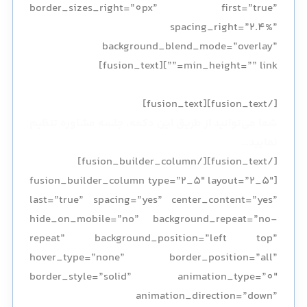
border_sizes_right=”0px” first=”true”
spacing_right=”2.4%”
background_blend_mode=”overlay”
min_height=”” link=””][fusion_text]
ثبت قرار ملاقات
[/fusion_text][fusion_text]
شما می‌توانید از طریق این دکمه، جلسه مشاوره تنظیم
نمایید…
[/fusion_text][/fusion_builder_column]
[fusion_builder_column type=”2_5″ layout=”2_5″
last=”true” spacing=”yes” center_content=”yes”
hide_on_mobile=”no” background_repeat=”no-
repeat” background_position=”left top”
hover_type=”none” border_position=”all”
border_style=”solid” animation_type=”0″
animation_direction=”down”