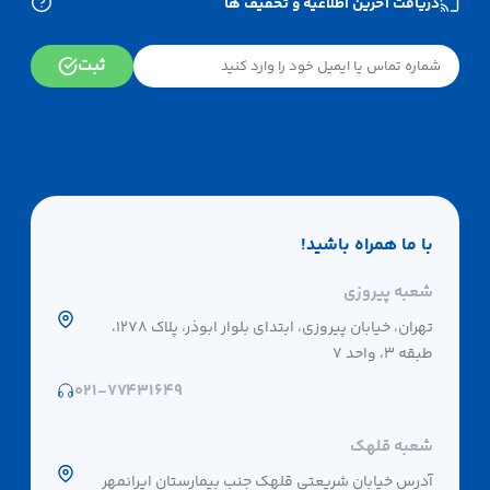
دریافت آخرین اطلاعیه و تخفیف ها
ثبت
با ما همراه باشید!
شعبه پیروزی
تهران، خیابان پیروزی، ابتدای بلوار ابوذر، پلاک 1278،
طبقه 3، واحد 7
۰۲۱-۷۷۴۳۱۶۴۹
شعبه قلهک
آدرس خیابان شریعتی قلهک جنب بیمارستان ایرانمهر