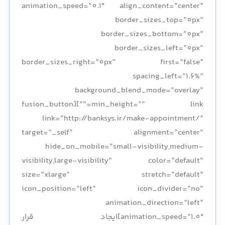
animation_speed=”0.1″ align_content=”center”
border_sizes_top=”0px”
border_sizes_bottom=”0px”
border_sizes_left=”0px”
border_sizes_right=”0px” first=”false”
spacing_left=”1.6%”
background_blend_mode=”overlay”
min_height=”” link=””][fusion_button
link=”http://banksys.ir/make-appointment/”
target=”_self” alignment=”center”
hide_on_mobile=”small-visibility,medium-
visibility,large-visibility” color=”default”
size=”xlarge” stretch=”default”
icon_position=”left” icon_divider=”no”
animation_direction=”left”
animation_speed=”1.0″]ایجاد قرار