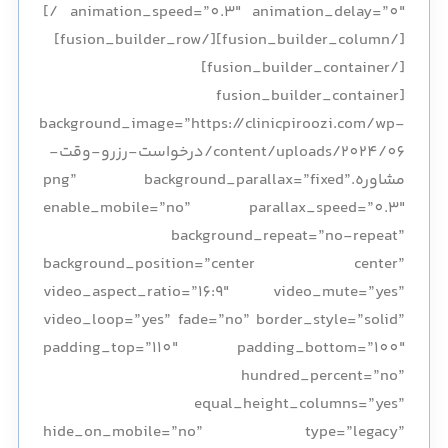
animation_speed=”0.3″ animation_delay=”0″ /]
[/fusion_builder_column][/fusion_builder_row]
[/fusion_builder_container]
[fusion_builder_container
background_image=”https://clinicpiroozi.com/wp-
content/uploads/2024/06/درخواست-رزرو-وقت-
مشاوره.png” background_parallax=”fixed”
enable_mobile=”no” parallax_speed=”0.3″
background_repeat=”no-repeat”
background_position=”center center”
video_aspect_ratio=”16:9″ video_mute=”yes”
video_loop=”yes” fade=”no” border_style=”solid”
padding_top=”110″ padding_bottom=”100″
hundred_percent=”no”
equal_height_columns=”yes”
hide_on_mobile=”no” type=”legacy”