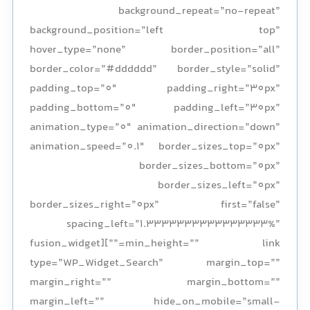
background_repeat=”no-repeat”
background_position=”left top”
hover_type=”none” border_position=”all”
border_color=”#dddddd” border_style=”solid”
padding_top=”0″ padding_right=”30px”
padding_bottom=”0″ padding_left=”30px”
animation_type=”0″ animation_direction=”down”
animation_speed=”0.1″ border_sizes_top=”0px”
border_sizes_bottom=”0px”
border_sizes_left=”0px”
border_sizes_right=”0px” first=”false”
spacing_left=”1.3333333333333333%”
min_height=”” link=””][fusion_widget
type=”WP_Widget_Search” margin_top=””
margin_right=”” margin_bottom=””
margin_left=”” hide_on_mobile=”small-