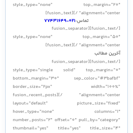
style_type=”none” top_margin=”20″
alignment=”center” /][fusion_text]
تماس:
۰۲۱-۷۷۴۳۱۶۴۹
[/fusion_text][fusion_separator
style_type=”none” top_margin=”50″
alignment=”center” /][fusion_text]
آخرین مطالب
[/fusion_text][fusion_separator
style_type=”single solid” top_margin=”0″
bottom_margin=”30″ sep_color=”#3bafbf”
border_size=”2px” width=”100%”
alignment=”center” /][fusion_recent_posts
layout=”default” picture_size=”fixed”
hover_type=”none” columns=”1″
number_posts=”2″ offset=”0″ pull_by=”category”
thumbnail=”yes” title=”yes” title_size=”4″