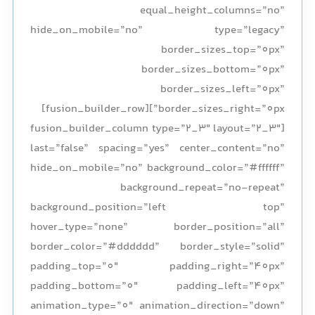
equal_height_columns=”no”
hide_on_mobile=”no” type=”legacy”
border_sizes_top=”0px”
border_sizes_bottom=”0px”
border_sizes_left=”0px”
border_sizes_right=”0px”][fusion_builder_row]
[fusion_builder_column type=”2_3″ layout=”2_3″
last=”false” spacing=”yes” center_content=”no”
hide_on_mobile=”no” background_color=”#ffffff”
background_repeat=”no-repeat”
background_position=”left top”
hover_type=”none” border_position=”all”
border_color=”#dddddd” border_style=”solid”
padding_top=”0″ padding_right=”40px”
padding_bottom=”0″ padding_left=”40px”
animation_type=”0″ animation_direction=”down”