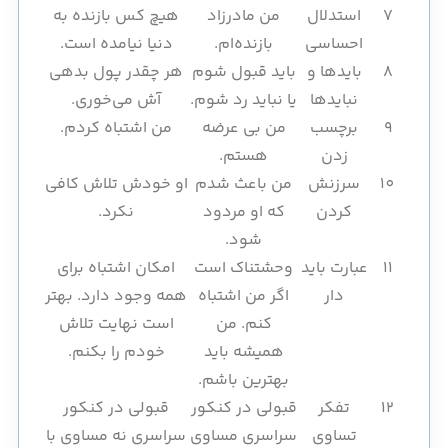
7
استدلال
من مادرزاد
هیچ کس بازنده به
احساسی
بازنده‌ام.
دنیا نیامده است.
8
بایدها و
باید قبول شوم
هر چقدر پول بدهی
نبایدها
یا نباید رد شوم.
آش می‌خوری.
9
برچسب
من بی عرضه
من اشتباه کردم.
زدن
هستم.
10
سرزنش
من باعث شدم
او خودش تلاش کافی
کردن
که او مردود
نکرد.
شود.
11
عبارت باید
وحشتناک است
امکان اشتباه برای
دار
اگر من اشتباه
همه وجود دارد. بهتر
کنم. من
است نهایت تلاش
همیشه باید
خودم را بکنم.
بهترین باشم.
12
تفکر
قبولی در کنکور
قبولی در کنکور
تساوی
سراسری مساوی
سراسری نه مساوی با