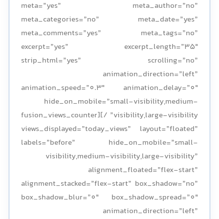
meta=”yes” meta_author=”no”
meta_categories=”no” meta_date=”yes”
meta_comments=”yes” meta_tags=”no”
excerpt=”yes” excerpt_length=”35″
strip_html=”yes” scrolling=”no”
animation_direction=”left”
animation_speed=”0.3″ animation_delay=”0″
hide_on_mobile=”small-visibility,medium-
visibility,large-visibility” /][fusion_views_counter
views_displayed=”today_views” layout=”floated”
labels=”before” hide_on_mobile=”small-
visibility,medium-visibility,large-visibility”
alignment_floated=”flex-start”
alignment_stacked=”flex-start” box_shadow=”no”
box_shadow_blur=”0″ box_shadow_spread=”0″
animation_direction=”left”