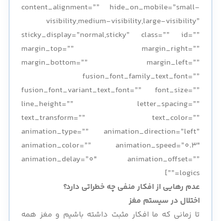
content_alignment=”” hide_on_mobile=”small-
visibility,medium-visibility,large-visibility”
sticky_display=”normal,sticky” class=”” id=””
margin_top=”” margin_right=””
margin_bottom=”” margin_left=””
fusion_font_family_text_font=””
fusion_font_variant_text_font=”” font_size=””
line_height=”” letter_spacing=””
text_transform=”” text_color=””
animation_type=”” animation_direction=”left”
animation_color=”” animation_speed=”0.3″
animation_delay=”0″ animation_offset=””
logics=””]
عدم رهایی از افکار منفی چه خطراتی دارد؟
اختلال در سیستم مغز
تا زمانی که ما افکار مثبت داشته باشیم و مغز همه