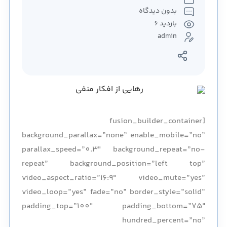
بدون دیدگاه
بازدید 6
admin
[fusion_builder_container
background_parallax=”none” enable_mobile=”no”
parallax_speed=”0.3″ background_repeat=”no-
repeat” background_position=”left top”
video_aspect_ratio=”16:9″ video_mute=”yes”
video_loop=”yes” fade=”no” border_style=”solid”
padding_top=”100″ padding_bottom=”75″
hundred_percent=”no”