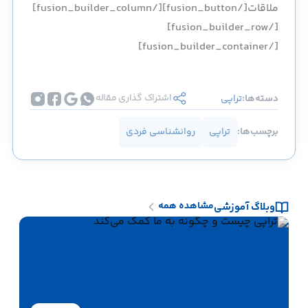
ملاقات[/fusion_button][/fusion_builder_column]
[/fusion_builder_row]
[/fusion_builder_container]
اشتراک گذاری مقاله
دسته‌ها:
تراپی
برچسب‌ها:
تراپی
روانشناسی فردی
مشاهده همه
وبلاگ آموزشی