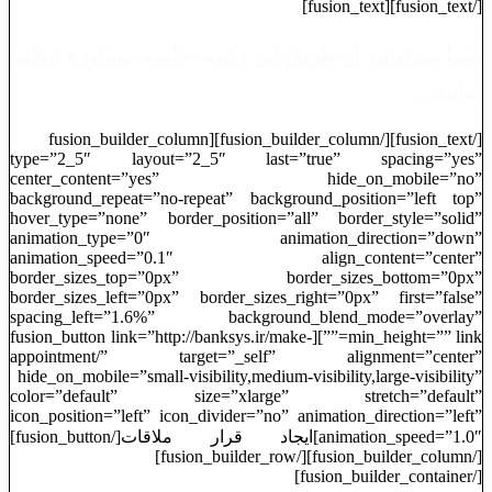
[/fusion_text][fusion_text]
شما می‌توانید از طریق این دکمه، جلسه مشاوره تنظیم
نمایید…
[/fusion_text][/fusion_builder_column][fusion_builder_column
type=”2_5″ layout=”2_5″ last=”true” spacing=”yes”
center_content=”yes” hide_on_mobile=”no”
background_repeat=”no-repeat” background_position=”left top”
hover_type=”none” border_position=”all” border_style=”solid”
animation_type=”0″ animation_direction=”down”
animation_speed=”0.1″ align_content=”center”
border_sizes_top=”0px” border_sizes_bottom=”0px”
border_sizes_left=”0px” border_sizes_right=”0px” first=”false”
spacing_left=”1.6%” background_blend_mode=”overlay”
min_height=”” link=””][fusion_button link=”http://banksys.ir/make-
appointment/” target=”_self” alignment=”center”
hide_on_mobile=”small-visibility,medium-visibility,large-visibility”
color=”default” size=”xlarge” stretch=”default”
icon_position=”left” icon_divider=”no” animation_direction=”left”
animation_speed=”1.0″]ایجاد قرار ملاقات[/fusion_button]
[/fusion_builder_column][/fusion_builder_row]
[/fusion_builder_container]