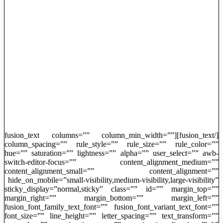
[/fusion_text][fusion_text columns=”” column_min_width=””
column_spacing=”” rule_style=”” rule_size=”” rule_color=””
hue=”” saturation=”” lightness=”” alpha=”” user_select=”” awb-
switch-editor-focus=”” content_alignment_medium=””
content_alignment_small=”” content_alignment=””
hide_on_mobile=”small-visibility,medium-visibility,large-visibility”
sticky_display=”normal,sticky” class=”” id=”” margin_top=””
margin_right=”” margin_bottom=”” margin_left=””
fusion_font_family_text_font=”” fusion_font_variant_text_font=””
font_size=”” line_height=”” letter_spacing=”” text_transform=””