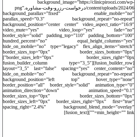
background_image=”https://clinicpiroozi.com/wp-
content/uploads/2024/06/درخواست-رزرو-وقت-مشاوره.png”
background_parallax=”fixed” enable_mobile=”no”
parallax_speed=”0.3″ background_repeat=”no-repeat”
background_position=”center center” video_aspect_ratio=”16:9″
video_mute=”yes” video_loop=”yes” fade=”no”
border_style=”solid” padding_top=”110″ padding_bottom=”100″
hundred_percent=”no” equal_height_columns=”yes”
hide_on_mobile=”no” type=”legacy” flex_align_items=”stretch”
border_sizes_top=”0px” border_sizes_bottom=”0px”
border_sizes_left=”0px” border_sizes_right=”0px”]
[fusion_builder_row][fusion_builder_column type=”3_5″
layout=”3_5″ last=”false” spacing=”yes” center_content=”no”
hide_on_mobile=”no” background_repeat=”no-repeat”
background_position=”left top” hover_type=”none”
border_position=”all” border_style=”solid” animation_type=”0″
animation_direction=”down” animation_speed=”0.1″
border_sizes_top=”0px” border_sizes_bottom=”0px”
border_sizes_left=”0px” border_sizes_right=”0px” first=”true”
spacing_right=”2.4%” background_blend_mode=”overlay”
min_height=”” link=””][fusion_text]
ثبت قرار ملاقات