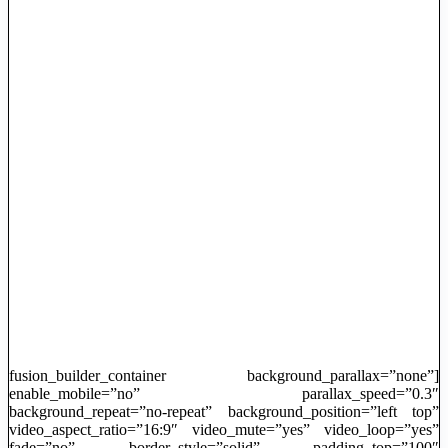
[fusion_builder_container background_parallax=”none”
enable_mobile=”no” parallax_speed=”0.3″
background_repeat=”no-repeat” background_position=”left top”
video_aspect_ratio=”16:9″ video_mute=”yes” video_loop=”yes”
fade=”no” border_style=”solid” padding_top=”100″