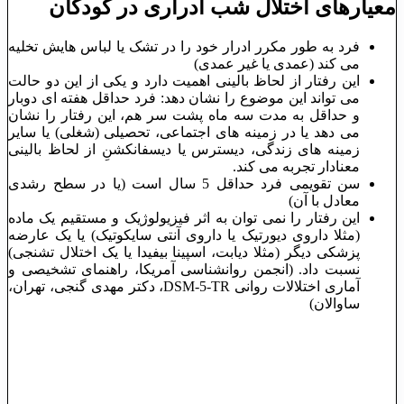
معیارهای اختلال شب ادراری در کودکان
فرد به طور مکرر ادرار خود را در تشک یا لباس هایش تخلیه
می کند (عمدی یا غیر عمدی)
این رفتار از لحاظ بالینی اهمیت دارد و یکی از این دو حالت
می تواند این موضوع را نشان دهد: فرد حداقل هفته ای دوبار
و حداقل به مدت سه ماه پشت سر هم، این رفتار را نشان
می دهد یا در زمینه های اجتماعی، تحصیلی (شغلی) یا سایر
زمینه های زندگی، دیسترس یا دیسفانکشنِ از لحاظ بالینی
معنادار تجربه می کند.
سن تقویمی فرد حداقل 5 سال است (یا در سطح رشدی
معادل با آن)
این رفتار را نمی توان به اثر فیزیولوژیک و مستقیم یک ماده
(مثلا داروی دیورتیک یا داروی آنتی سایکوتیک) یا یک عارضه
پزشکی دیگر (مثلا دیابت، اسپینا بیفیدا یا یک اختلال تشنجی)
نسبت داد. (انجمن روانشناسی آمریکا، راهنمای تشخیصی و
آماری اختلالات روانی DSM-5-TR، دکتر مهدی گنجی، تهران،
ساوالان)