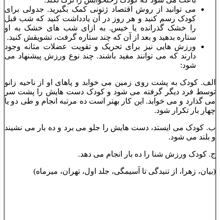
می ‌توانید از روش اقتصاد ژتونی کمک بگیرید. جدولی برای
کودک رسم کنید و هر روز در آن یادداشت کنید که شب قبل
را خشک گذرانده یا خیس. به ‌ازای شب ‌های خشک به او
ستاره بدهید و بعد از آن که چند ستاره گرفت، تشویقش کنید.
ورزش ‌هایی نیز برای تحریک و تقویت عضلات مثانه وجود
دارند که می ‌توانند مفید باشند. چند نوع ورزش پیشنهاد می
‌شود:
الف. کودک به پشت روی زمین می ‌خوابد و پاهای او از ناحیه زانو
توسط فرد دیگر گرفته می ‌شود و کودک دست ‌هایش را پشت سر
می ‌گذارد و می ‌خوابد. این کار بهتر است ده مرتبه انجام و طی دو یا
چهار بار تکرار شود.
ب. کودک می ‌ایستد، دست ‌هایش را جلو می ‌برد و ده بار می ‌نشیند
و بلند می ‌شود.
ج. کودک ورزش شنا را ده بار انجام می دهد.
(بیان، زهرا، از تنیدگی تا آسیمگی، جلد اول، تهران، میرماه)