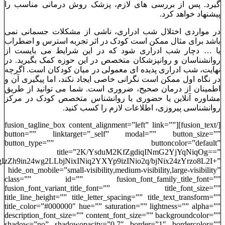
‌گیرد. پس از بررسی ‌های لازم، پزشک روش درمانی مناسب را
پیشنهاد خواهد کرد.
در مواردی اختلال شب ادراری، ناشی از مشکلات جسمانی نمی
باشد برای مثال ممکن است کودک در اثر تجربه استرس و اضطراب
یا … دچار شب ادراری شود که در این شرایط می بایست از
روانشناسان و روانپزشکان متخصص در این حوزه کمک بگیرید. در
نهایت، شب ادراری پدیده ‌ای معمولی در میان کودکان است. اگرچه
در نگاه اول ممکن است نگرانی خاصی ایجاد نکند، اما پیگیری آن و
اطمینان از درمان صحیح، ضروری است. شما می ‌توانید از طریق
مشاوره آنلاین یا حضوری با روانشناس متخصص کودک در مرکز
روانشناسی پیروزی، اطلاعات لازم را کسب کنید.
[/fusion_text][fusion_tagline_box content_alignment=”left” link=””
button=”” linktarget=”_self” modal=”” button_size=””
button_type=”” buttoncolor=”default”
title=”2K/YsduM2KfZgdiqINmG2YjYqNiqOg==”
zZh9in24wg2LLbjNixINiq2YXYp9izINio2q/bjNix24zYrzo8L2I+”
hide_on_mobile=”small-visibility,medium-visibility,large-visibility”
class=”” id=”” fusion_font_family_title_font=””
fusion_font_variant_title_font=”” title_font_size=””
title_line_height=”” title_letter_spacing=”” title_text_transform=””
title_color=”#000000″ hue=”” saturation=”” lightness=”” alpha=””
description_font_size=”” content_font_size=”” backgroundcolor=””
shadow=”no” shadowopacity=”0.7″ border=”1″ bordercolor=””