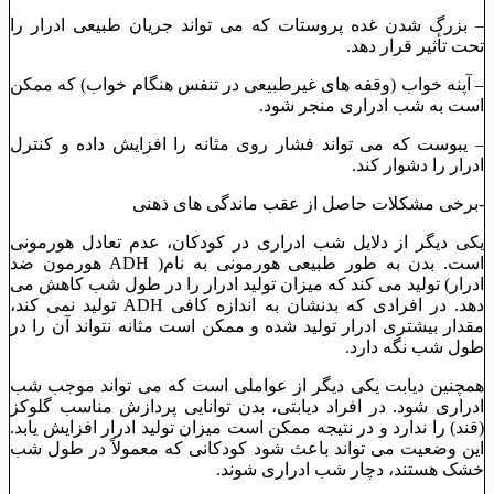
– بزرگ شدن غده پروستات که می ‌تواند جریان طبیعی ادرار را
تحت تأثیر قرار دهد.
– آپنه خواب (وقفه ‌های غیرطبیعی در تنفس هنگام خواب) که ممکن
است به شب ‌ادراری منجر شود.
– یبوست که می ‌تواند فشار روی مثانه را افزایش داده و کنترل
ادرار را دشوار کند.
-برخی مشکلات حاصل از عقب ماندگی های ذهنی
یکی دیگر از دلایل شب ‌ادراری در کودکان، عدم تعادل هورمونی
است. بدن به طور طبیعی هورمونی به نام( ADH هورمون ضد
ادرار) تولید می‌ کند که میزان تولید ادرار را در طول شب کاهش می
‌دهد. در افرادی که بدنشان به اندازه کافی ADH تولید نمی ‌کند،
مقدار بیشتری ادرار تولید شده و ممکن است مثانه نتواند آن را در
طول شب نگه دارد.
همچنین دیابت یکی دیگر از عواملی است که می‌ تواند موجب شب
‌ادراری شود. در افراد دیابتی، بدن توانایی پردازش مناسب گلوکز
(قند) را ندارد و در نتیجه ممکن است میزان تولید ادرار افزایش یابد.
این وضعیت می ‌تواند باعث شود کودکانی که معمولاً در طول شب
خشک هستند، دچار شب ‌ادراری شوند.