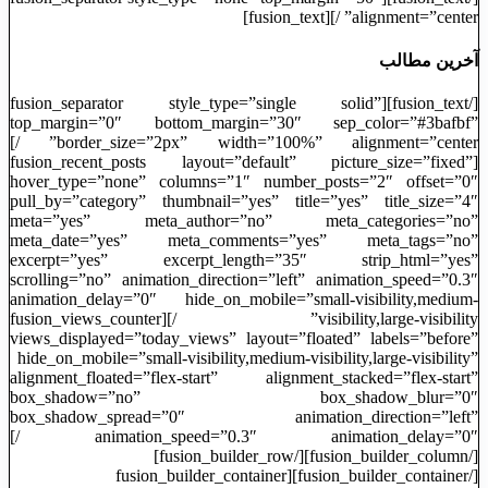
alignment=”center” /][fusion_text]
آخرین مطالب
[/fusion_text][fusion_separator style_type=”single solid”
top_margin=”0″ bottom_margin=”30″ sep_color=”#3bafbf”
border_size=”2px” width=”100%” alignment=”center” /]
[fusion_recent_posts layout=”default” picture_size=”fixed”
hover_type=”none” columns=”1″ number_posts=”2″ offset=”0″
pull_by=”category” thumbnail=”yes” title=”yes” title_size=”4″
meta=”yes” meta_author=”no” meta_categories=”no”
meta_date=”yes” meta_comments=”yes” meta_tags=”no”
excerpt=”yes” excerpt_length=”35″ strip_html=”yes”
scrolling=”no” animation_direction=”left” animation_speed=”0.3″
animation_delay=”0″ hide_on_mobile=”small-visibility,medium-
visibility,large-visibility” /][fusion_views_counter
views_displayed=”today_views” layout=”floated” labels=”before”
hide_on_mobile=”small-visibility,medium-visibility,large-visibility”
alignment_floated=”flex-start” alignment_stacked=”flex-start”
box_shadow=”no” box_shadow_blur=”0″
box_shadow_spread=”0″ animation_direction=”left”
animation_speed=”0.3″ animation_delay=”0″ /]
[/fusion_builder_column][/fusion_builder_row]
[/fusion_builder_container][fusion_builder_container