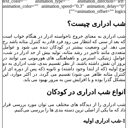
text_color=”” animation_type=”” animation_direction=”left”
animation_color=”” animation_speed=”0.3″ animation_delay=”0″
animation_offset=”” logics=””]
شب ادراری چیست؟
شب ادراری به معنای خروج ناخواسته ادرار در هنگام خواب است
که بعد از سنی که انتظار می ‌رود فرد قادر به کنترل مثانه باشد رخ
می‌ دهد. این وضعیت بیشتر در کودکان دیده می‌ شود و عوامل
متعددی مانند تاخیر در رشد مثانه، تولید بیش از حد ادرار در شب،
عوامل ژنتیکی، استرس و ناهماهنگی ‌های هورمونی می ‌توانند در
بروز آن نقش داشته باشند. از نظر تقسیم ‌بندی، شب ادراری به دو
نوع اولیه (که از ابتدا وجود داشته) و ثانویه (که پس از دوره ‌ای از
کنترل مثانه ظاهر می‌ شود) تقسیم می‌ گردد. در اکثر موارد، این
مشکل گذرا بوده و با افزایش سن به مرور بهبود می‌ یابد.
انواع شب ادراری در کودکان
شب ادراری را از دیدگاه های مختلف می توان مورد بررسی قرار
داد که ما یکی از اصلی ترین دسته بندی ها را بررسی می‌‎کنیم.
1-شب ادراری اولیه