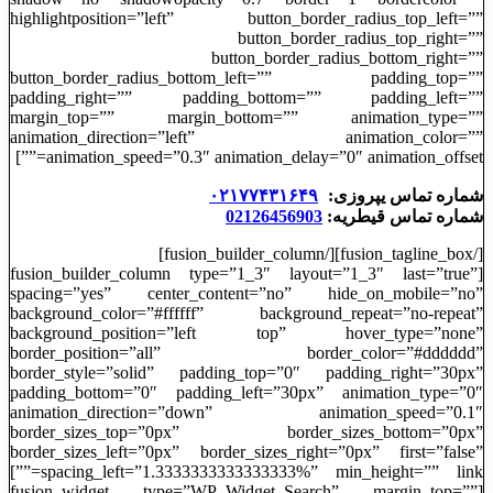
highlightposition=”left” button_border_radius_top_left=””
button_border_radius_top_right=””
button_border_radius_bottom_right=””
button_border_radius_bottom_left=”” padding_top=””
padding_right=”” padding_bottom=”” padding_left=””
margin_top=”” margin_bottom=”” animation_type=””
animation_direction=”left” animation_color=””
animation_speed=”0.3″ animation_delay=”0″ animation_offset=””]
شماره تماس یپروزی:
۰۲۱۷۷۴۳۱۶۴۹
شماره تماس قیطریه:
02126456903
[/fusion_tagline_box][/fusion_builder_column]
[fusion_builder_column type=”1_3″ layout=”1_3″ last=”true”
spacing=”yes” center_content=”no” hide_on_mobile=”no”
background_color=”#ffffff” background_repeat=”no-repeat”
background_position=”left top” hover_type=”none”
border_position=”all” border_color=”#dddddd”
border_style=”solid” padding_top=”0″ padding_right=”30px”
padding_bottom=”0″ padding_left=”30px” animation_type=”0″
animation_direction=”down” animation_speed=”0.1″
border_sizes_top=”0px” border_sizes_bottom=”0px”
border_sizes_left=”0px” border_sizes_right=”0px” first=”false”
spacing_left=”1.3333333333333333%” min_height=”” link=””]
[fusion_widget type=”WP_Widget_Search” margin_top=””