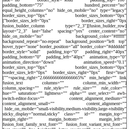
padding_bottom=”75″ hundred_percent=”no”
equal_height_columns=”no” hide_on_mobile=”no” type=”legacy”
border_sizes_top=”0px” border_sizes_bottom=”0px”
border_sizes_left=”0px” border_sizes_right=”0px”]
[fusion_builder_row][fusion_builder_column type=”2_3″
layout=”2_3″ last=”false” spacing=”yes” center_content=”no”
hide_on_mobile=”no” background_color=”#ffffff”
background_repeat=”no-repeat” background_position=”left top”
hover_type=”none” border_position=”all” border_color=”#dddddd”
border_style=”solid” padding_top=”0″ padding_right=”40px”
padding_bottom=”0″ padding_left=”40px” animation_type=”0″
animation_direction=”down” animation_speed=”0.1″
border_sizes_top=”0px” border_sizes_bottom=”0px”
border_sizes_left=”0px” border_sizes_right=”0px” first=”true”
spacing_right=”2.6666666666666665%” min_height=”” link=””]
[fusion_text columns=”” column_min_width=””
column_spacing=”” rule_style=”” rule_size=”” rule_color=””
hue=”” saturation=”” lightness=”” alpha=”” user_select=”” awb-
switch-editor-focus=”” content_alignment_medium=””
content_alignment_small=”” content_alignment=””
hide_on_mobile=”small-visibility,medium-visibility,large-visibility”
sticky_display=”normal,sticky” class=”” id=”” margin_top=””
margin_right=”” margin_bottom=”” margin_left=””
fusion_font_family_text_font=”” fusion_font_variant_text_font=””