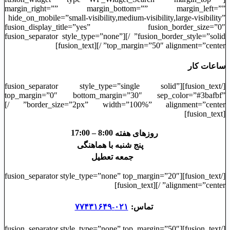
margin_right=”” margin_bottom=”” margin_left=””
hide_on_mobile=”small-visibility,medium-visibility,large-visibility”
fusion_display_title=”yes” fusion_border_size=”0″
fusion_border_style=”solid” /][fusion_separator style_type=”none”
top_margin=”50″ alignment=”center” /][fusion_text]
ساعات کار
[/fusion_text][fusion_separator style_type=”single solid”
top_margin=”0″ bottom_margin=”30″ sep_color=”#3bafbf”
border_size=”2px” width=”100%” alignment=”center” /]
[fusion_text]
8:00 – 17:00
روزهای هفته
پنج شنبه
با هماهنگی
جمعه
تعطیل
[/fusion_text][fusion_separator style_type=”none” top_margin=”20″
alignment=”center” /][fusion_text]
تماس:
۰۲۱-۷۷۴۳۱۶۴۹
[/fusion_text][fusion_separator style_type=”none” top_margin=”50″