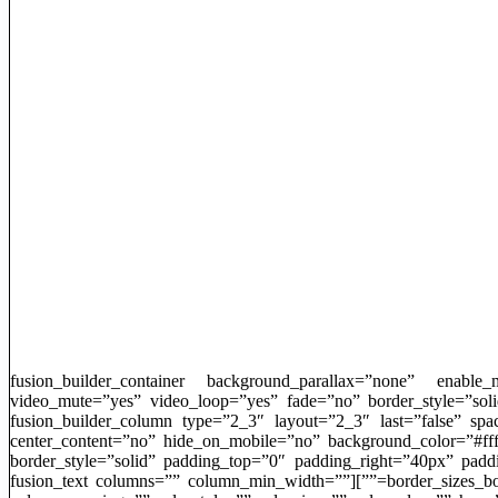
[fusion_builder_container background_parallax=”none” enable
video_mute=”yes” video_loop=”yes” fade=”no” border_style=”so
border_sizes_top=”0px” border_sizes_bottom=”0px” border_sizes_left=”0px” border_sizes_right=”0px”][fusion_builder_row][fusion_builder_column type=”2_3″ layout=”2_3″ 
center_content=”no” hide_on_mobile=”no” background_color=”#fff
border_style=”solid” padding_top=”0″ padding_right=”40px” pad
border_sizes_bottom=”0px” border_sizes_left=”0px” border_sizes_right=”0px” first=”true” spacing_right=”2.6666666666666665%” min_height=”” link=””][fusion_text columns=”” column_min_width=””