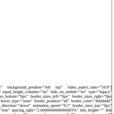
t” background_position=”left top” video_aspect_ratio=”16:9″
” equal_height_columns=”no” hide_on_mobile=”no” type=”legacy”
 hover_type=”none” border_position=”all” border_color=”#dddddd”
_direction=”down” animation_speed=”0.1″ border_sizes_top=”0px”