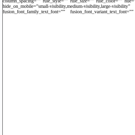
column_spacing=”” rule_style=”” rule_size=”” rule_color=”” hue=
hide_on_mobile=”small-visibility,medium-visibility,large-v
fusion_font_family_text_font=”” fusion_font_variant_text_font