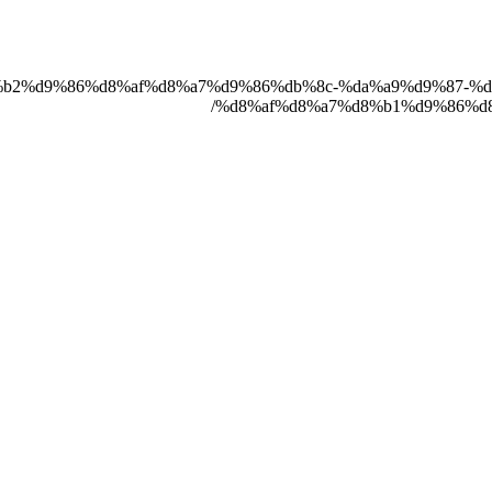
b1%d8%b2%d9%86%d8%af%d8%a7%d9%86%db%8c-%da%a9%d9%87
%d8%af%d8%a7%d8%b1%d9%86%d8