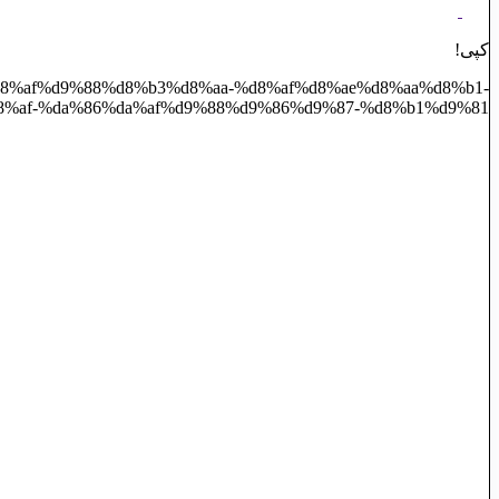
کپی!
-%d8%af%d9%88%d8%b3%d8%aa-%d8%af%d8%ae%d8%aa%d8%b1-
%af-%da%86%da%af%d9%88%d9%86%d9%87-%d8%b1%d9%81/