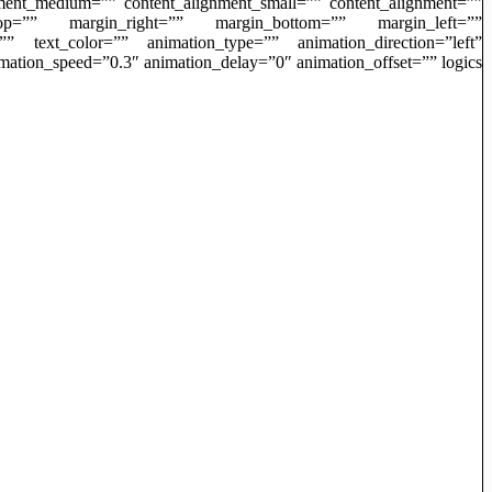
gnment_medium=”” content_alignment_small=”” content_alignment=””
rgin_top=”” margin_right=”” margin_bottom=”” margin_left=””
=”” text_color=”” animation_type=”” animation_direction=”left”
ation_speed=”0.3″ animation_delay=”0″ animation_offset=”” logics=””]