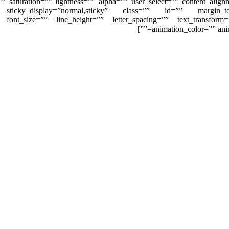
”” saturation=”” lightness=”” alpha=”” user_select=”” content_ali
isibility” sticky_display=”normal,sticky” class=”” id=”” ma
=”” font_size=”” line_height=”” letter_spacing=”” text_transform
animation_color=”” anim