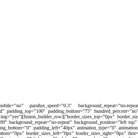
_mobile=”no” parallax_speed=”0.3″ background_repeat=”no-repea
lid” padding_top=”100″ padding_bottom=”75″ hundred_percent=”no
last=”false” spacing=”yes”
fff” background_repeat=”no-repeat” background_position=”left top”
ding_bottom=”0″ padding_left=”40px” animation_type=”0″ animation