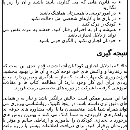
به قانون هایی که می گذارید، پایبند باشید و آن را زیر پا
نگذارید
در امور تربیتی با همسرتان هماهنگ باشید
در بازی ها و کارهای شخصی اش دخالت نکنید
کودک را درک کنید
همیشه با او به احترام رفتار کنید، خدشه به عزت نفس می
تواند از دلایل لجبازی باشد
خودتان لجبازی نکنید و الگوی خوبی باشید
نتیجه گیری
حالا که با دلایل لجبازی کودکتان آشنا شدید، قدم بعدی این است که
به رفتارها و واکنش ‌های خود توجه کرده و آن ‌ها را بهبود ببخشید.
فرزندپروری یک مهارت است که نیاز به یادگیری و تمرین دارد. منابع
زیادی برای این کار وجود دارد؛ از مطالعه کتاب‌ ها و مقالات
آموزشی گرفته تا شرکت در دوره‌ های تخصصی تربیت فرزند.
اما این مسیر ممکن است چالش ‌برانگیز باشد و نیاز به راهنمایی
‌های دقیق ‌تری داشته باشد. در اینجا کلینیک روانشناسی پیروزی می
‌تواند همراه شما باشد. متخصصان ما با ارائه مشاوره‌ های حرفه‌ ای
و راهکارهای کاربردی، به شما کمک می‌ کنند تا بهترین روش ‌های
برخورد با لجبازی کودکتان را بیاموزید و ارتباطی سالم و مؤثر با
فرزندتان برقرار کنید. برای دریافت اطلاعات بیشتر یا رزرو وقت