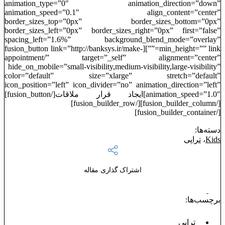
animation_type=”0″ animation_direction=”down”
animation_speed=”0.1″ align_content=”center”
border_sizes_top=”0px” border_sizes_bottom=”0px”
border_sizes_left=”0px” border_sizes_right=”0px” first=”false”
spacing_left=”1.6%” background_blend_mode=”overlay”
min_height=”” link=””][fusion_button link=”http://banksys.ir/make-
appointment/” target=”_self” alignment=”center”
hide_on_mobile=”small-visibility,medium-visibility,large-visibility”
color=”default” size=”xlarge” stretch=”default”
icon_position=”left” icon_divider=”no” animation_direction=”left”
animation_speed=”1.0″]ایجاد قرار ملاقات[/fusion_button]
[/fusion_builder_column][/fusion_builder_row]
[/fusion_builder_container]
دسته‌ها:
Kids
،
تراپی
اشتراک گذاری مقاله
برچسب‌ها:
تراپی