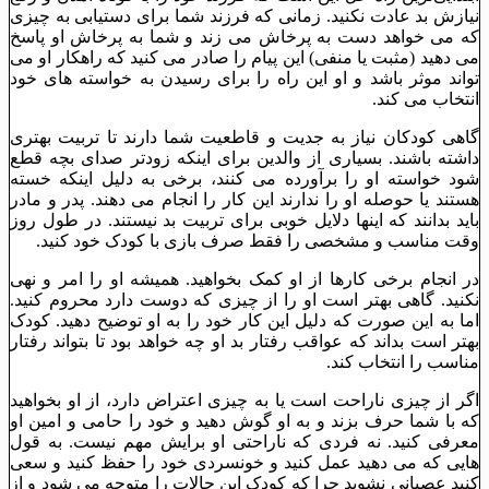
نیازش بد عادت نکنید. زمانی که فرزند شما برای دستیابی به چیزی
که می خواهد دست به پرخاش می زند و شما به پرخاش او پاسخ
می دهید (مثبت یا منفی) این پیام را صادر می کنید که راهکار او می
تواند موثر باشد و او این راه را برای رسیدن به خواسته های خود
انتخاب می کند.
گاهی کودکان نیاز به جدیت و قاطعیت شما دارند تا تربیت بهتری
داشته باشند. بسیاری از والدین برای اینکه زودتر صدای بچه قطع
شود خواسته او را برآورده می کنند، برخی به دلیل اینکه خسته
هستند یا حوصله او را ندارند این کار را انجام می دهند. پدر و مادر
باید بدانند که اینها دلایل خوبی برای تربیت بد نیستند. در طول روز
وقت مناسب و مشخصی را فقط صرف بازی با کودک خود کنید.
در انجام برخی کارها از او کمک بخواهید. همیشه او را امر و نهی
نکنید. گاهی بهتر است او را از چیزی که دوست دارد محروم کنید.
اما به این صورت که دلیل این کار خود را به او توضیح دهید. کودک
بهتر است بداند که عواقب رفتار بد او چه خواهد بود تا بتواند رفتار
مناسب را انتخاب کند.
اگر از چیزی ناراحت است یا به چیزی اعتراض دارد، از او بخواهید
که با شما حرف بزند و به او گوش دهید و خود را حامی و امین او
معرفی کنید. نه فردی که ناراحتی او برایش مهم نیست. به قول
هایی که می دهید عمل کنید و خونسردی خود را حفظ کنید و سعی
کنید عصبانی نشوید چرا که کودک این حالات را متوجه می شود و از