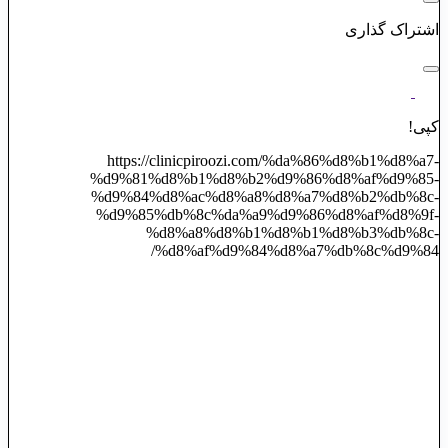
اشتراک گذاری
کپی!
https://clinicpiroozi.com/%da%86%d8%b1%d8%a7-
%d9%81%d8%b1%d8%b2%d9%86%d8%af%d9%85-
%d9%84%d8%ac%d8%a8%d8%a7%d8%b2%db%8c-
%d9%85%db%8c%da%a9%d9%86%d8%af%d8%9f-
%d8%a8%d8%b1%d8%b1%d8%b3%db%8c-
%d8%af%d9%84%d8%a7%db%8c%d9%84/