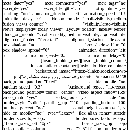
meta_date=”yes” meta_comments=”yes” meta_tags=”no”
excerpt=”yes” excerpt_length=”35″ strip_html=”yes”
scrolling=”no” animation_direction=”left” animation_speed=”0.3″
animation_delay=”0″ hide_on_mobile=”small-visibility,medium-
visibility,large-visibility” /][fusion_views_counter
views_displayed=”today_views” layout=”floated” labels=”before”
hide_on_mobile=”small-visibility,medium-visibility,large-visibility”
alignment_floated=”flex-start” alignment_stacked=”flex-start”
box_shadow=”no” box_shadow_blur=”0″
box_shadow_spread=”0″ animation_direction=”left”
animation_speed=”0.3″ animation_delay=”0″ /]
[/fusion_builder_column][/fusion_builder_row]
[/fusion_builder_container][fusion_builder_container
background_image=”https://clinicpiroozi.com/wp-
content/uploads/2024/06/درخواست-رزرو-وقت-مشاوره.png”
background_parallax=”fixed” enable_mobile=”no”
parallax_speed=”0.3″ background_repeat=”no-repeat”
background_position=”center center” video_aspect_ratio=”16:9″
video_mute=”yes” video_loop=”yes” fade=”no”
border_style=”solid” padding_top=”110″ padding_bottom=”100″
hundred_percent=”no” equal_height_columns=”yes”
hide_on_mobile=”no” type=”legacy” flex_align_items=”stretch”
border_sizes_top=”0px” border_sizes_bottom=”0px”
border_sizes_left=”0px” border_sizes_right=”0px”]
[fusion_builder_row][fusion_builder_column type=”3_5″