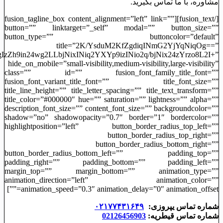
مشاوره، با ما تماس بگیرید.
[/fusion_text][fusion_tagline_box content_alignment=”left” link=””
button=”” linktarget=”_self” modal=”” button_size=””
button_type=”” buttoncolor=”default”
title=”2K/YsduM2KfZgdiqINmG2YjYqNiqOg==”
zZh9in24wg2LLbjNixINiq2YXYp9izINio2q/bjNix24zYrzo8L2I+”
hide_on_mobile=”small-visibility,medium-visibility,large-visibility”
class=”” id=”” fusion_font_family_title_font=””
fusion_font_variant_title_font=”” title_font_size=””
title_line_height=”” title_letter_spacing=”” title_text_transform=””
title_color=”#000000″ hue=”” saturation=”” lightness=”” alpha=””
description_font_size=”” content_font_size=”” backgroundcolor=””
shadow=”no” shadowopacity=”0.7″ border=”1″ bordercolor=””
highlightposition=”left” button_border_radius_top_left=””
button_border_radius_top_right=””
button_border_radius_bottom_right=””
button_border_radius_bottom_left=”” padding_top=””
padding_right=”” padding_bottom=”” padding_left=””
margin_top=”” margin_bottom=”” animation_type=””
animation_direction=”left” animation_color=””
animation_speed=”0.3″ animation_delay=”0″ animation_offset=””]
شماره تماس یپروزی:
۰۲۱۷۷۴۳۱۶۴۹
شماره تماس قیطریه:
02126456903