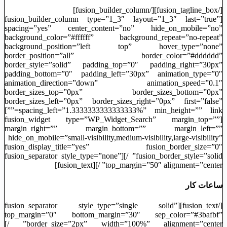
[/fusion_tagline_box][/fusion_builder_column]
[fusion_builder_column type=”1_3″ layout=”1_3″ last=”true”
spacing=”yes” center_content=”no” hide_on_mobile=”no”
background_color=”#ffffff” background_repeat=”no-repeat”
background_position=”left top” hover_type=”none”
border_position=”all” border_color=”#dddddd”
border_style=”solid” padding_top=”0″ padding_right=”30px”
padding_bottom=”0″ padding_left=”30px” animation_type=”0″
animation_direction=”down” animation_speed=”0.1″
border_sizes_top=”0px” border_sizes_bottom=”0px”
border_sizes_left=”0px” border_sizes_right=”0px” first=”false”
spacing_left=”1.3333333333333333%” min_height=”” link=””]
[fusion_widget type=”WP_Widget_Search” margin_top=””
margin_right=”” margin_bottom=”” margin_left=””
hide_on_mobile=”small-visibility,medium-visibility,large-visibility”
fusion_display_title=”yes” fusion_border_size=”0″
fusion_border_style=”solid” /][fusion_separator style_type=”none”
top_margin=”50″ alignment=”center” /][fusion_text]
ساعات کار
[/fusion_text][fusion_separator style_type=”single solid”
top_margin=”0″ bottom_margin=”30″ sep_color=”#3bafbf”
border_size=”2px” width=”100%” alignment=”center” /]