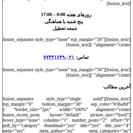
[fusion_text]
8:00 – 17:00
روزهای هفته
پنج شنبه
با هماهنگی
جمعه
تعطیل
[/fusion_text][fusion_separator style_type=”none” top_margin=”20″
alignment=”center” /][fusion_text]
تماس:
۰۲۱-۷۷۴۳۱۶۴۹
[/fusion_text][fusion_separator style_type=”none” top_margin=”50″
alignment=”center” /][fusion_text]
آخرین مطالب
[/fusion_text][fusion_separator style_type=”single solid”
top_margin=”0″ bottom_margin=”30″ sep_color=”#3bafbf”
border_size=”2px” width=”100%” alignment=”center” /]
[fusion_recent_posts layout=”default” picture_size=”fixed”
hover_type=”none” columns=”1″ number_posts=”2″ offset=”0″
pull_by=”category” thumbnail=”yes” title=”yes” title_size=”4″
meta=”yes” meta_author=”no” meta_categories=”no”