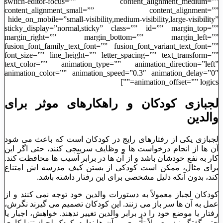
switch-editor-focus=”” content_alignment_medium=””
content_alignment_small=”” content_alignment=””
hide_on_mobile=”small-visibility,medium-visibility,large-visibility”
sticky_display=”normal,sticky” class=”” id=”” margin_top=””
margin_right=”” margin_bottom=”” margin_left=””
fusion_font_family_text_font=”” fusion_font_variant_text_font=””
font_size=”” line_height=”” letter_spacing=”” text_transform=””
text_color=”” animation_type=”” animation_direction=”left”
animation_color=”” animation_speed=”0.3″ animation_delay=”0″
animation_offset=”” logics=””]
لجبازی کودکان و راهکارهای موثر برای
والدین
لجبازی یکی از رفتارهای رایج در کودکان است که باعث می ‌شود
آن‌ ها از انجام درخواست ‌ها و وظایف سرپیچی کنند، حتی اگر این
کار به نفع خودشان باشد و از آن‌ ها در برابر آسیب ‌ها محافظت کند.
برای مثال، ممکن است کودکی از بستن کیف مدرسه ‌اش امتناع
کند، بدون آنکه دلیل مشخصی برای این رفتار داشته باشد.
کودکان لجباز معمولاً به دستورات والدین خود توجه نمی ‌کنند و از
عمل به آن ‌ها سر باز می ‌زنند. این کودکان تصمیم می ‌گیرند نگرش،
رفتار یا موضع خود را در برابر والدین تغییر ندهند. خواهش، اجبار یا
حتی گفتگو نیز معمولاً تأثیری بر آن‌ ها ندارد. کودک لجباز تنها کاری