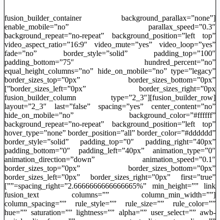
[fusion_builder_container background_parallax=”none”
enable_mobile=”no” parallax_speed=”0.3″
background_repeat=”no-repeat” background_position=”left top”
video_aspect_ratio=”16:9″ video_mute=”yes” video_loop=”yes”
fade=”no” border_style=”solid” padding_top=”100″
padding_bottom=”75″ hundred_percent=”no”
equal_height_columns=”no” hide_on_mobile=”no” type=”legacy”
border_sizes_top=”0px” border_sizes_bottom=”0px”
border_sizes_left=”0px” border_sizes_right=”0px”]
[fusion_builder_row][fusion_builder_column type=”2_3″
layout=”2_3″ last=”false” spacing=”yes” center_content=”no”
hide_on_mobile=”no” background_color=”#ffffff”
background_repeat=”no-repeat” background_position=”left top”
hover_type=”none” border_position=”all” border_color=”#dddddd”
border_style=”solid” padding_top=”0″ padding_right=”40px”
padding_bottom=”0″ padding_left=”40px” animation_type=”0″
animation_direction=”down” animation_speed=”0.1″
border_sizes_top=”0px” border_sizes_bottom=”0px”
border_sizes_left=”0px” border_sizes_right=”0px” first=”true”
spacing_right=”2.6666666666666665%” min_height=”” link=””]
[fusion_text columns=”” column_min_width=””
column_spacing=”” rule_style=”” rule_size=”” rule_color=””
hue=”” saturation=”” lightness=”” alpha=”” user_select=”” awb-