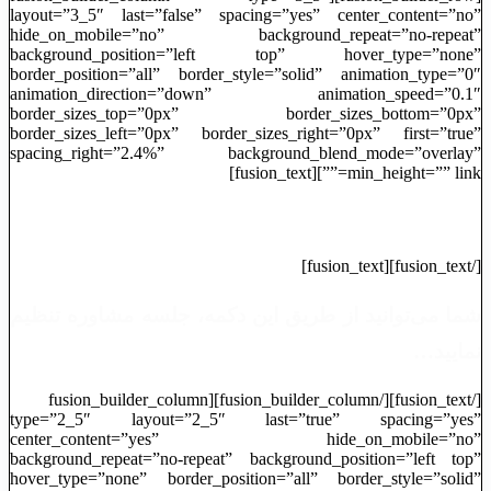
layout=”3_5″ last=”false” spacing=”yes” center_content=”no”
hide_on_mobile=”no” background_repeat=”no-repeat”
background_position=”left top” hover_type=”none”
border_position=”all” border_style=”solid” animation_type=”0″
animation_direction=”down” animation_speed=”0.1″
border_sizes_top=”0px” border_sizes_bottom=”0px”
border_sizes_left=”0px” border_sizes_right=”0px” first=”true”
spacing_right=”2.4%” background_blend_mode=”overlay”
min_height=”” link=””][fusion_text]
ثبت قرار ملاقات
[/fusion_text][fusion_text]
شما می‌توانید از طریق این دکمه، جلسه مشاوره تنظیم
نمایید…
[/fusion_text][/fusion_builder_column][fusion_builder_column
type=”2_5″ layout=”2_5″ last=”true” spacing=”yes”
center_content=”yes” hide_on_mobile=”no”
background_repeat=”no-repeat” background_position=”left top”
hover_type=”none” border_position=”all” border_style=”solid”