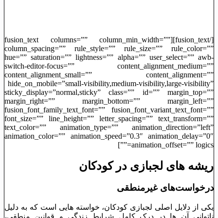
[/fusion_text][fusion_text columns=”” column_min_width=””
column_spacing=”” rule_style=”” rule_size=”” rule_color=””
hue=”” saturation=”” lightness=”” alpha=”” user_select=”” awb-
switch-editor-focus=”” content_alignment_medium=””
content_alignment_small=”” content_alignment=””
hide_on_mobile=”small-visibility,medium-visibility,large-visibility”
sticky_display=”normal,sticky” class=”” id=”” margin_top=””
margin_right=”” margin_bottom=”” margin_left=””
fusion_font_family_text_font=”” fusion_font_variant_text_font=””
font_size=”” line_height=”” letter_spacing=”” text_transform=””
text_color=”” animation_type=”” animation_direction=”left”
animation_color=”” animation_speed=”0.3″ animation_delay=”0″
animation_offset=”” logics=””]
ریشه ‌های لجبازی در کودکان
درخواست‌های غیرمنطقی
یکی از دلایل اصلی لجبازی کودکان، خواسته ‌هایی است که به دلیل
ناتوانی آن ‌ها در درک کامل شرایط زندگی و قوانین منطقی،